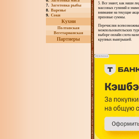
6.
Заготовка мяса
5. Все знают, как наши л
7.
Заготовка рыбы
массовых гуляний и знаме
8.
Варенье
внимание на текущие акц
9.
Соки
призовые суммы.
Кухни
Перечисляя всевозможные 
Полтавская
межпользовательских ту
Вегетарианская
выборе онлайн слота нали
Партнеры
крупных выигрышей.