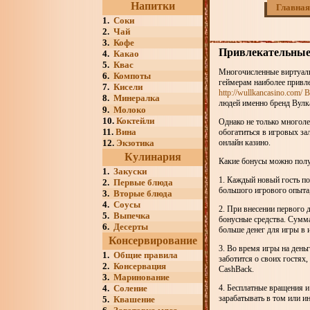
Напитки
Главная
1.
Соки
2.
Чай
3.
Кофе
Привлекательные 
4.
Какао
5.
Квас
Многочисленные виртуаль
6.
Компоты
геймерам наиболее привле
7.
Кисели
http://wullkancasino.com/ 
8.
Минералка
людей именно бренд Вулк
9.
Молоко
10.
Коктейли
Однако не только многоле
11.
Вина
обогатиться в игровых за
12.
Экзотика
онлайн казино.
Кулинария
Какие бонусы можно полу
1.
Закуски
1. Каждый новый гость по
2.
Первые блюда
большого игрового опыта,
3.
Вторые блюда
4.
Соусы
2. При внесении первого 
5.
Выпечка
бонусные средства. Сумма 
6.
Десерты
больше денег для игры в 
Консервирование
3. Во время игры на деньг
1.
Общие правила
заботится о своих гостях
2.
Консервация
CashBack.
3.
Маринование
4.
Соление
4. Бесплатные вращения и
зарабатывать в том или и
5.
Квашение