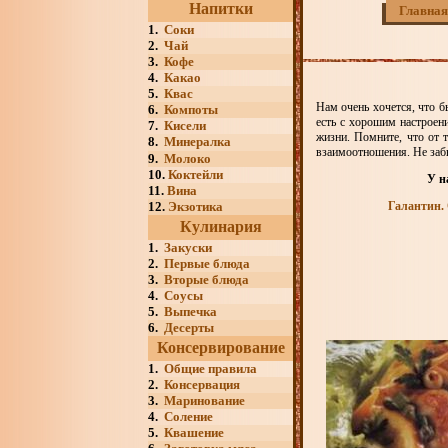
Напитки
Главная
1.
Соки
2.
Чай
3.
Кофе
4.
Какао
5.
Квас
Нам очень хочется, что б
6.
Компоты
есть с хорошим настроен
7.
Кисели
жизни. Помните, что от 
8.
Минералка
взаимоотношения. Не забыв
9.
Молоко
10.
Коктейли
У н
11.
Вина
12.
Экзотика
Галантин.
Кулинария
1.
Закуски
2.
Первые блюда
3.
Вторые блюда
4.
Соусы
5.
Выпечка
6.
Десерты
Консервирование
1.
Общие правила
2.
Консервация
3.
Маринование
4.
Соление
5.
Квашение