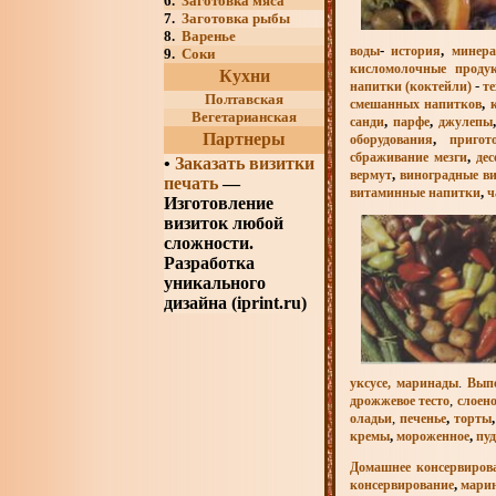
6.
Заготовка мяса
7.
Заготовка рыбы
8.
Варенье
-
,
воды
история
минера
9.
Соки
кисломолочные проду
Кухни
-
напитки (коктейли)
т
Полтавская
,
смешанных напитков
Вегетарианская
,
,
санди
парфе
джулепы
Партнеры
,
оборудования
пригот
,
сбраживание мезги
де
•
Заказать визитки
,
вермут
виноградные в
печать
—
,
витаминные напитки
ч
Изготовление
визиток любой
сложности.
Разработка
уникального
дизайна (iprint.ru)
.
уксусе, маринады
Вып
,
дрожжевое тесто
слоено
,
,
оладьи
печенье
торты
,
,
кремы
мороженное
пу
Домашнее консервиро
,
консервирование
мари