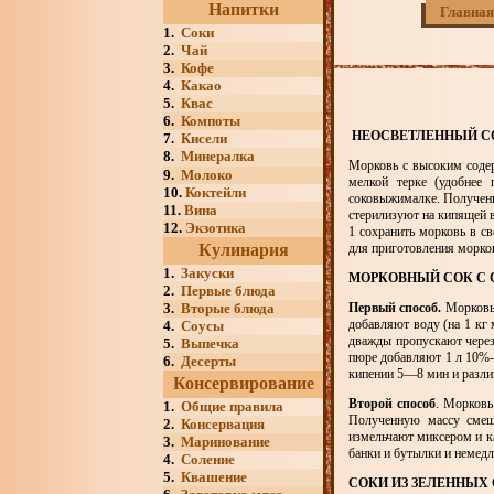
Напитки
Главная
1.
Соки
2.
Чай
3.
Кофе
4.
Какао
5.
Квас
6.
Компоты
НЕОСВЕТЛЕННЫЙ С
7.
Кисели
8.
Минералка
Морковь с высоким содер
9.
Молоко
мелкой терке (удобнее
10.
Коктейли
соковыжималке. Полученн
11.
Вина
стерилизуют на кипящей 
12.
Экзотика
1 сохранить морковь в с
Кулинария
для приготовления морков
1.
Закуски
МОРКОВНЫЙ СОК С
2.
Первые блюда
3.
Вторые блюда
Первый способ.
Морковь 
добавляют воду (на 1 кг 
4.
Соусы
дважды пропускают через
5.
Выпечка
пюре добавляют 1 л 10%-
6.
Десерты
кипении 5—8 мин и разли
Консервирование
Второй способ
. Морковь
1.
Общие правила
Полученную массу смеш
2.
Консервация
измельчают миксером и к
3.
Маринование
банки и бутылки и немед
4.
Соление
5.
Квашение
СОКИ ИЗ ЗЕЛЕННЫХ