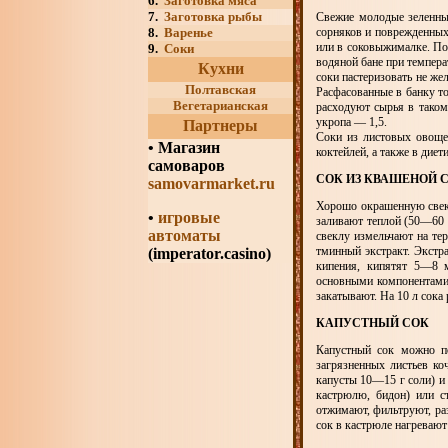
6.
Заготовка мяса
7.
Заготовка рыбы
Свежие молодые зеленные
8.
Варенье
сорняков и поврежденных
или в соковыжималке. По
9.
Соки
водяной бане при темпера
Кухни
соки пастеризовать не же
Полтавская
Расфасованные в банку то
Вегетарианская
расходуют сырья в таком 
укропа — 1,5.
Партнеры
Соки из листовых овоще
•
Магазин
коктейлей, а также в дие
самоваров
СОК ИЗ КВАШЕНОЙ 
samovarmarket.ru
Хорошо окрашенную свекл
•
игровые
заливают теплой (50—60 
автоматы
свеклу измельчают на те
тминный экстракт. Экстр
(imperator.casino)
кипения, кипятят 5—8 
основными компонентами 
закатывают. На 10 л сока 
КАПУСТНЫЙ СОК
Капустный сок можно п
загрязненных листьев к
капусты 10—15 г соли) и 
кастрюлю, бидон) или с
отжимают, фильтруют, ра
сок в кастрюле нагреваю