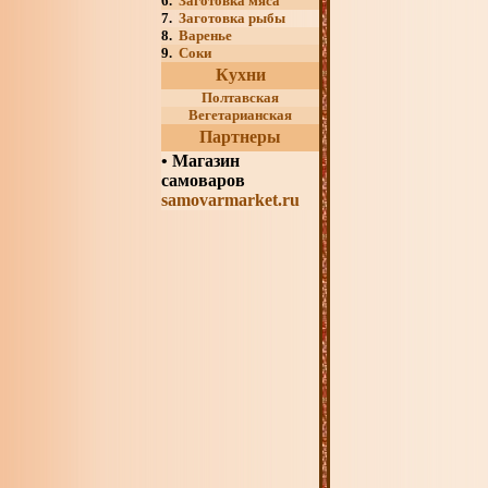
6.
Заготовка мяса
7.
Заготовка рыбы
8.
Варенье
9.
Соки
Кухни
Полтавская
Вегетарианская
Партнеры
•
Магазин
самоваров
samovarmarket.ru