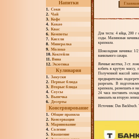
Напитки
Главная
1.
Соки
2.
Чай
3.
Кофе
4.
Какао
5.
Квас
Для теста: 4 яйца, 200 г
6.
Компоты
соды. Малиновая начинка:
7.
Кисели
крахмала.
8.
Минералка
9.
Молоко
Шоколадная начинка: 1/2
10.
Коктейли
ванильного сахара.
11.
Вина
12.
Экзотика
Яичные желтки, 3 ст. лож
взбить в крутую массу, 
Кулинария
Полученной массой запо
1.
Закуски
предварительно подогрет
2.
Первые блюда
разрезать. В подготовл
3.
Вторые блюда
крахмала, размешать и на
4.
Соусы
24 часа поставить охлад
5.
Выпечка
намазать на вторую лепе
6.
Десерты
Источник: Das Backbuch. V
Консервирование
1.
Общие правила
2.
Консервация
3.
Маринование
4.
Соление
5.
Квашение