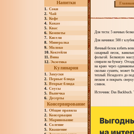
Напитки
Главная
1.
Соки
2.
Чай
3.
Кофе
4.
Какао
5.
Квас
Для теста: 5 яичных белк
6.
Компоты
7.
Кисели
Для начинки: 500 г клубн
8.
Минералка
9.
Молоко
Яичный белок взбить вени
10.
Коктейли
сахарный песок, ваниль
11.
Вина
фольгой. Белковую масс
12.
Экзотика
спирали на бумагу. Отсад
на краю через одинаковы
Кулинария
сколько сушить; может б
1.
Закуски
теплый. Незадолго до по
2.
Первые блюда
песком и покрыть сверху
3.
Вторые блюда
сливок.
4.
Соусы
Источник: Das Backbuch. V
5.
Выпечка
6.
Десерты
Консервирование
1.
Общие правила
2.
Консервация
3.
Маринование
4.
Соление
5.
Квашение