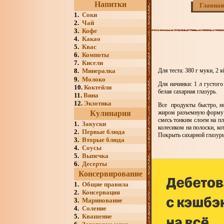
Напитки
Главная
1.
Соки
2.
Чай
3.
Кофе
4.
Какао
5.
Квас
6.
Компоты
7.
Кисели
8.
Минералка
Для теста: 380 г муки, 2 
9.
Молоко
Для начинки: 1 л густого
10.
Коктейли
белая сахарная глазурь.
11.
Вина
12.
Экзотика
Все продукты быстро, но
Кулинария
жиром разъемную форму п
смесь тонким слоем на пл
1.
Закуски
колесиком на полоски, к
2.
Первые блюда
Покрыть сахарной глазур
3.
Вторые блюда
4.
Соусы
5.
Выпечка
6.
Десерты
Консервирование
1.
Общие правила
2.
Консервация
3.
Маринование
4.
Соление
5.
Квашение