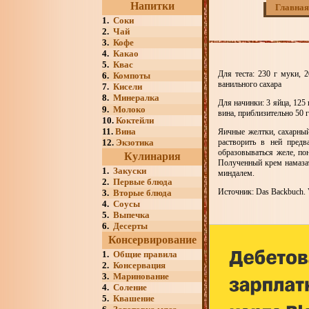
Напитки
Главная
1.
Соки
2.
Чай
3.
Кофе
4.
Какао
5.
Квас
Для теста: 230 г муки, 2
6.
Компоты
ванильного сахара
7.
Кисели
8.
Минералка
Для начинки: 3 яйца, 125 
9.
Молоко
вина, приблизительно 50 
10.
Коктейли
11.
Вина
Яичные желтки, сахарный
12.
Экзотика
растворить в ней предв
образовываться желе, по
Кулинария
Полученный крем намаза
1.
Закуски
миндалем.
2.
Первые блюда
Источник: Das Backbuch. V
3.
Вторые блюда
4.
Соусы
5.
Выпечка
6.
Десерты
Консервирование
1.
Общие правила
2.
Консервация
3.
Маринование
4.
Соление
5.
Квашение