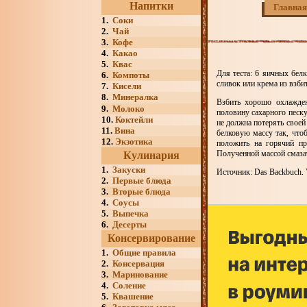
Напитки
Главная
1.
Соки
2.
Чай
3.
Кофе
4.
Какао
5.
Квас
Для теста: 6 яичных белк
6.
Компоты
сливок или крема из взби
7.
Кисели
8.
Минералка
Взбить хорошо охлажден
9.
Молоко
половину сахарного песку
10.
Коктейли
не должна потерять своей
11.
Вина
белковую массу так, что
12.
Экзотика
положить на горячий пр
Полученной массой смаза
Кулинария
1.
Закуски
Источник: Das Backbuch. V
2.
Первые блюда
3.
Вторые блюда
4.
Соусы
5.
Выпечка
6.
Десерты
Консервирование
1.
Общие правила
2.
Консервация
3.
Маринование
4.
Соление
5.
Квашение