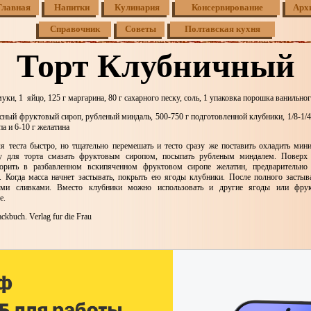
Главная
Напитки
Кулинария
Консервирование
Арх
Справочник
Советы
Полтавская кухня
Торт Клубничный
муки, 1 яйцо, 125 г маргарина, 80 г сахарного песку, соль, 1 упаковка порошка ванильног
сный фруктовый сироп, рубленый миндаль, 500-750 г подготовленной клубники, 1/8-1/4
а и 6-10 г желатина
я теста быстро, но тщательно перемешать и тесто сразу же поставить охладить ми
у для торта смазать фруктовым сиропом, посыпать рубленым миндалем. Поверх
ворить в разбавленном вскипяченном фруктовом сиропе желатин, предварительно
. Когда масса начнет застывать, покрыть ею ягоды клубники. После полного засты
ыми сливками. Вместо клубники можно использовать и другие ягоды или фру
е.
kbuch. Verlag fur die Frau