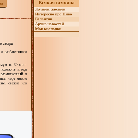
Всякая всячина
ив
Жульен, жюльен
Интересно про Пиво
Галантин
Архив новостей
Мои кнопочки
о сахара
 л. разбавленного
нимум на 30 мин.
 положить ягоды
 размягченный в
вания торт можно
кты, свежие или