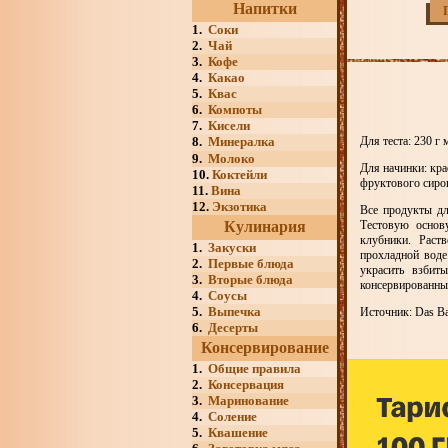
Напитки
1.
Соки
2.
Чай
3.
Кофе
4.
Какао
5.
Квас
6.
Компоты
7.
Кисели
8.
Минералка
Для теста: 230 г 
9.
Молоко
Для начинки: кра
10.
Коктейли
фруктового сироп
11.
Вина
12.
Экзотика
Все продукты дл
Кулинария
Тестовую основ
клубники. Раст
1.
Закуски
прохладной воде
2.
Первые блюда
украсить взбит
3.
Вторые блюда
консервированны
4.
Соусы
5.
Выпечка
Источник: Das Bac
6.
Десерты
Консервирование
1.
Общие правила
2.
Консервация
3.
Маринование
4.
Соление
5.
Квашение