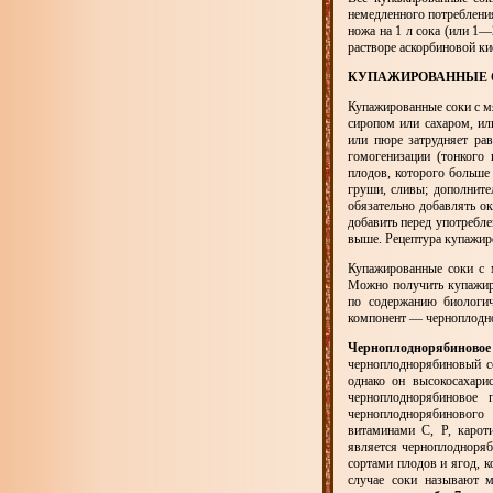
немедленного потреблени
ножа на 1 л сока (или 1—
растворе аскорбиновой ки
КУПАЖИРОВАННЫЕ 
Купажированные соки с м
сиропом или сахаром, ил
или пюре затрудняет ра
гомогенизации (тонкого
плодов, которого больше
груши, сливы; дополните
обязательно добавлять о
добавить перед употребл
выше. Рецептура купажиро
Купажированные соки с 
Можно получить купажир
по содержанию биологи
компонент — черноплодн
Черноплоднорябиновое
черноплоднорябиновый со
однако он высокосахари
черноплоднорябиновое
черноплоднорябиновог
витаминами С, Р, карот
является черноплодноряб
сортами плодов и ягод, 
случае соки называют м