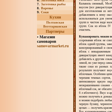
6.
Заготовка мяса
Кальвиль снежный, Мелб
7.
Заготовка рыбы
вкусом (все дикорастущие
8.
Варенье
для изготовления из нег
9.
Соки
добавлением к нему окол
Кухни
использоваться для умен
Полтавская
групп в чистом виде мал
групп. Сок из яблок IV
Вегетарианская
очистить.
Партнеры
•
Магазин
Купажировать можно не
созревания яблок не сов
самоваров
яблок одной группы, зако
samovarmarket.ru
консервированный и свеж
яблок с невыраженным 
дикорастущих имеет вяжу
добавлять к другим сока
зимой, но уже перед сам
также соки из разных 
результате получают вк
яблочным. Особенно ценн
черешня темных сортов, 
интенсивную яркую окр
неокрашенными соками 
яблочный сок, не обязат
6 л яблочного). Вкус и 
можно получить в домашн
и можно подобрать любые
черную бузину, чернопло
целью — получить красив
Все купажированные соки