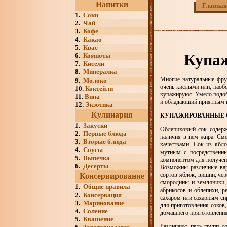
Напитки
Главная
1.
Соки
2.
Чай
3.
Кофе
4.
Какао
5.
Квас
Купа
6.
Компоты
7.
Кисели
8.
Минералка
Многие натуральные фру
9.
Молоко
очень кислыми или, наобо
10.
Коктейли
купажируют. Умело подо
11.
Вина
и обладающий приятным в
12.
Экзотика
Кулинария
КУПАЖИРОВАННЫЕ 
1.
Закуски
Облепиховый сок содержи
2.
Первые блюда
наличия в нем жира. См
3.
Вторые блюда
качествами. Сок из ябл
4.
Соусы
мутным с посредственн
5.
Выпечка
компонентом для получен
6.
Десерты
Возможны различные вар
сортов яблок, вишни, че
Консервирование
смородины и земляники,
1.
Общие правила
абрикосов и облепихи, 
2.
Консервация
сахаром или сахарным си
3.
Маринование
для приготовления соков
4.
Соление
домашнего приготовления
5.
Квашение
Различают пять групп с