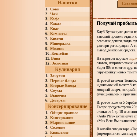
Напитки
Главная
1.
Соки
2.
Чай
3.
Кофе
Получай прибыль 
4.
Какао
5.
Квас
Клуб Вулкан уже давно по
6.
Компоты
высокий процент отдачи 
7.
Кисели
реальные деньги, тогда л
8.
Минералка
уже при регистрации. А 
9.
Молоко
вывод денежных средств.
10.
Коктейли
11.
Вина
На игровом портале
http:
12.
Экзотика
слотов, например такие ка
Super 80s и многие други
Кулинария
пару-тройку новых темат
1.
Закуски
2.
Первые блюда
Игровой автомат Tornado:
и динамичной может быть 
3.
Вторые блюда
мощный смерч, который по
4.
Соусы
функционалом и приятным
5.
Выпечка
6.
Десерты
Игровое поле на 5 бараба
Консервирование
Escape предусмотрено 20 
ставки от 1 до 10 и смен
1.
Общие правила
«Auto Play» активирует с
2.
Консервация
«Max Bet» Вы включаете 
3.
Маринование
4.
Соление
В онлайн симуляторе «То
5.
Квашение
формироваться минимум из