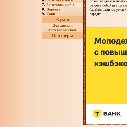
6.
Заготовка мяса
Более солидные выплаты о
7.
Заготовка рыбы
цепочке любой из этих сим
8.
Варенье
барабане зафиксируется х
9.
Соки
порядке.
Кухни
Полтавская
Вегетарианская
Партнеры