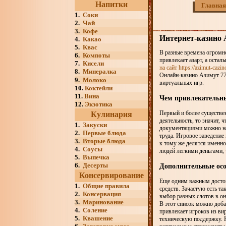
Напитки
Главная
1.
Соки
2.
Чай
3.
Кофе
Интернет-казино 
4.
Какао
5.
Квас
В разные времена огромно
6.
Компоты
привлекает азарт, а оста
7.
Кисели
на сайт https://azimut-cazi
8.
Минералка
Онлайн-казино Азимут 77
9.
Молоко
виртуальных игр.
10.
Коктейли
11.
Вина
Чем привлекательн
12.
Экзотика
Первый и более существен
Кулинария
деятельность, то значит,
1.
Закуски
документациями можно на 
2.
Первые блюда
труда. Игровое заведени
3.
Вторые блюда
к тому же делятся именно
4.
Соусы
людей легкими деньгами, 
5.
Выпечка
6.
Десерты
Дополнительные осо
Консервирование
Еще одним важным достои
1.
Общие правила
средств. Зачастую есть т
2.
Консервация
выбор разных слотов в он
3.
Маринование
В этот список можно доба
4.
Соление
привлекает игроков из ви
5.
Квашение
техническую поддержку. Н