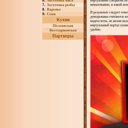
6.
Заготовка мяса
виртуальные специалисты 
7.
Заготовка рыбы
немаловажно, в какой мо
8.
Варенье
В результате следует отм
9.
Соки
деморежима считаются ве
Кухни
видеослоты, не желая вкл
виртуальный портал казин
Полтавская
удобно.
Вегетарианская
Партнеры