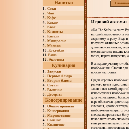
Напитки
Главная
1.
Соки
2.
Чай
3.
Кофе
Игровой автомат 
4.
Какао
5.
Квас
«Do The Safe» на сайте Ву
6.
Компоты
которой заключается в то
7.
Кисели
азартному игроку. Ведь 
8.
Минералка
получить отличные возмож
9.
Молоко
довольно старенькая, ее 
10.
Коктейли
механика тоже вполне кла
11.
Вина
менее, играть интересно,
12.
Экзотика
В аппарате участвуют обы
Кулинария
изображения. Ставки для
1.
Закуски
просто настроить.
2.
Первые блюда
Среди игровых изображен
3.
Вторые блюда
разного цвета и достоинс
4.
Соусы
заканчивая самой дорогой
5.
Выпечка
используются изображения
6.
Десерты
другие, например, больш
Консервирование
игре обозначен просто н
1.
Общие правила
символы, кроме скаттера
изображение открытого се
2.
Консервация
специализированных бонус
3.
Маринование
позволяет играть спокойн
4.
Соление
выигрыши выпадают, может
5.
Квашение
стратегии, проверенные н