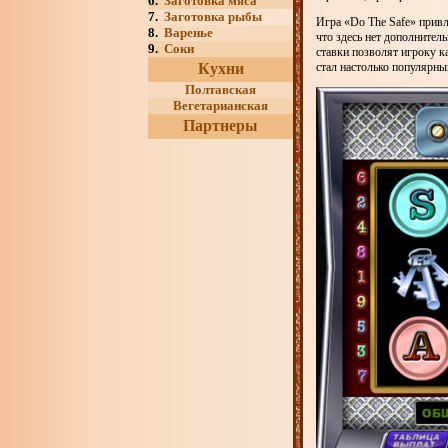
6.
Заготовка мяса
7.
Заготовка рыбы
Игра «Do The Safe» прив
8.
Варенье
что здесь нет дополнител
9.
Соки
ставки позволят игроку ка
Кухни
стал настолько популярн
Полтавская
Вегетарианская
Партнеры