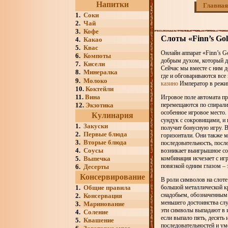
Напитки
Главная
1.
Соки
2.
Чай
3.
Кофе
Слоты «Finn’s Go
4.
Какао
5.
Квас
Онлайн аппарат «Finn’s 
6.
Компоты
добрым духом, который д
7.
Кисели
Сейчас мы вместе с ним д
8.
Минералка
где и обговариваются все
9.
Молоко
казино
Император в режи
10.
Коктейли
11.
Вина
Игровое поле автомата пр
12.
Экзотика
перемещаются по спирали –
особенное игровое место.
Кулинария
сундук с сокровищами, и 
1.
Закуски
получит бонусную игру. 
2.
Первые блюда
горизонтали. Они также 
3.
Вторые блюда
последовательность, после
4.
Соусы
возникает выигрышное соч
5.
Выпечка
комбинация исчезает с игр
повязкой одним глазом – 
6.
Десерты
Консервирование
В роли символов на слоте
1.
Общие правила
большой металлической к
снадобьем, обозначенным
2.
Консервация
меньшего достоинства слу
3.
Маринование
эти символы выпадают в и
4.
Соление
если выпало пять, десять
5.
Квашение
последовательностей и ум