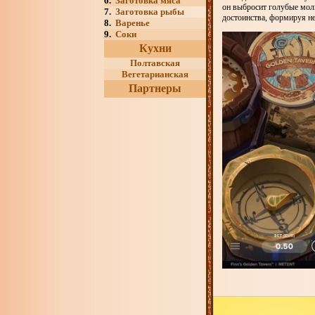
6.
Заготовка мяса
он выбросит голубые мол
7.
Заготовка рыбы
достоинства, формируя н
8.
Варенье
9.
Соки
Кухни
Полтавская
Вегетарианская
Партнеры