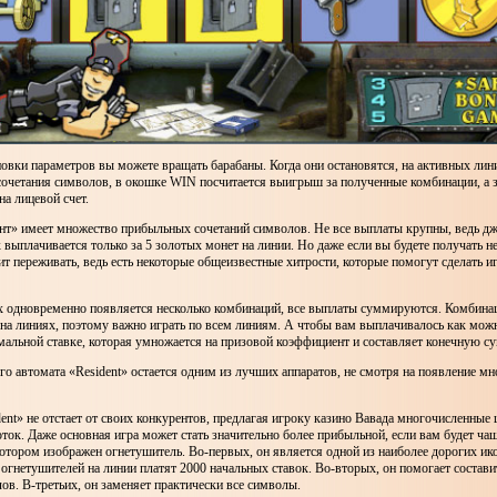
овки параметров вы можете вращать барабаны. Когда они остановятся, на активных лин
сочетания символов, в окошке WIN посчитается выигрыш за полученные комбинации, а з
на лицевой счет.
нт» имеет множество прибыльных сочетаний символов. Не все выплаты крупны, ведь дж
 выплачивается только за 5 золотых монет на линии. Но даже если вы будете получать 
оит переживать, ведь есть некоторые общеизвестные хитрости, которые помогут сделать 
ах одновременно появляется несколько комбинаций, все выплаты суммируются. Комбина
на линиях, поэтому важно играть по всем линиям. А чтобы вам выплачивалось как можн
мальной ставке, которая умножается на призовой коэффициент и составляет конечную 
о автомата «Resident» остается одним из лучших аппаратов, не смотря на появление м
ent» не отстает от своих конкурентов, предлагая игроку казино Вавада многочисленные
ток. Даже основная игра может стать значительно более прибыльной, если вам будет ча
котором изображен огнетушитель. Во-первых, он является одной из наиболее дорогих ико
огнетушителей на линии платят 2000 начальных ставок. Во-вторых, он помогает состави
ов. В-третьих, он заменяет практически все символы.