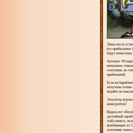
Лишь после устан
все прибыльные 
будут начислены 
Автомат «Резиде
начальных ставок
сочетания, не ст
прибыльной.
Если на барабан
получены только 
играйте на макси
Эмулятор игровог
конкурентов!
Видеослот «Resid
достойный зарабо
wild-символ, на 
комбинацию из 5 
сочетания символ