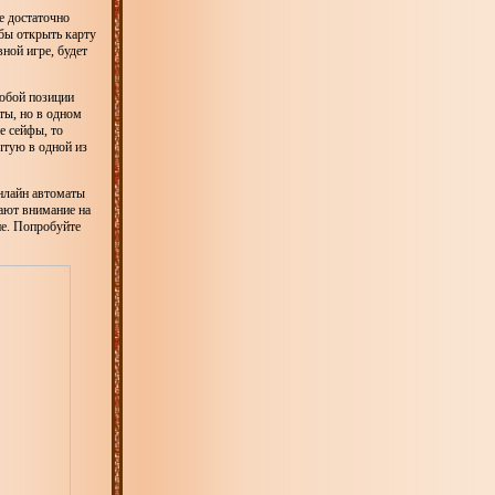
е достаточно
обы открыть карту
ной игре, будет
любой позиции
ты, но в одном
е сейфы, то
ытую в одной из
онлайн автоматы
ают внимание на
не. Попробуйте