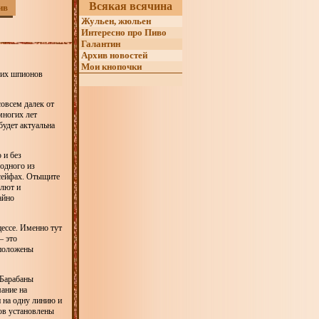
Всякая всячина
ив
Жульен, жюльен
Интересно про Пиво
Галантин
Архив новостей
Мои кнопочки
ших шпионов
совсем далек от
многих лет
удет актуальна
 и без
 одного из
сейфах. Отыщите
млют и
айно
цессе. Именно тут
— это
сположены
 Барабаны
мание на
 на одну линию и
ов установлены