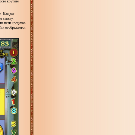
осто крутите
о. Каждая
т ставку.
ти пяти кредитов
й и отображается