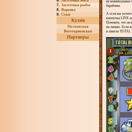
6.
Заготовка мяса
на минимальные г
7.
Заготовка рыбы
барабаны.
8.
Варенье
А если вы хотите
9.
Соки
кнопочка LINE ак
Кухни
Помните, что нел
Полтавская
на линию. Если в
Вегетарианская
в панели TOTAL 
Партнеры