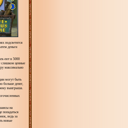
иях подсветятся
атем деньги
ек-пот в 5000
не слишком ценные
игру максимально
ции могут быть
о больше денег,
сумму выигрыша.
ногочисленных
 шансы на
ще попадаться
нок, ведь за
ть новые