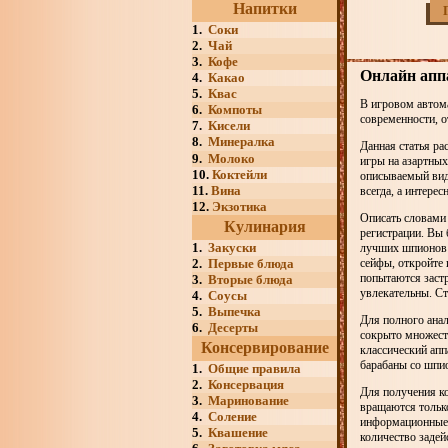
Напитки
1.
Соки
2.
Чай
3.
Кофе
Онлайн аппа
4.
Какао
5.
Квас
В игровом автома
6.
Компоты
современности, о
7.
Кисели
8.
Минералка
Данная статья ра
9.
Молоко
игры на азартных
10.
Коктейли
описываемый вид
11.
Вина
всегда, а интер
12.
Экзотика
Описать словами 
Кулинария
регистрации. Вы 
1.
Закуски
лучших шпионов 
2.
Первые блюда
сейфы, откройте 
попытаются заст
3.
Вторые блюда
увлекательны. Ст
4.
Соусы
5.
Выпечка
Для полного анал
6.
Десерты
сокрыто множест
Консервирование
классический апп
барабаны со шпи
1.
Общие правила
2.
Консервация
Для получения ко
3.
Маринование
вращаются только
4.
Соление
информационные 
5.
Квашение
количество задей