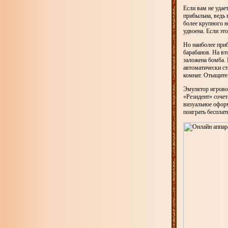
Если вам не удае
прибыльна, ведь 
более крупного н
удвоена. Если это
Но наиболее приб
барабанов. На вт
заложена бомба. 
автоматически ст
комнат. Отыщите 
Эмулятор игровог
«Резидент» сочет
визуальное офор
поиграть бесплат