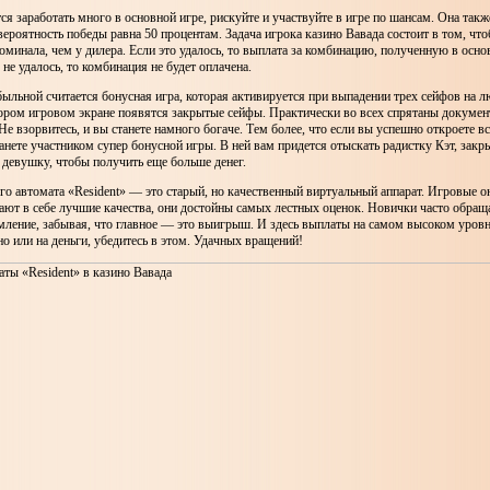
тся заработать много в основной игре, рискуйте и участвуйте в игре по шансам. Она такж
вероятность победы равна 50 процентам. Задача игрока казино Вавада состоит в том, чт
оминала, чем у дилера. Если это удалось, то выплата за комбинацию, полученную в основ
 не удалось, то комбинация не будет оплачена.
ыльной считается бонусная игра, которая активируется при выпадении трех сейфов на 
ором игровом экране появятся закрытые сейфы. Практически во всех спрятаны докумен
Не взорвитесь, и вы станете намного богаче. Тем более, что если вы успешно откроете вс
анете участником супер бонусной игры. В ней вам придется отыскать радистку Кэт, закр
девушку, чтобы получить еще больше денег.
о автомата «Resident» — это старый, но качественный виртуальный аппарат. Игровые 
ают в себе лучшие качества, они достойны самых лестных оценок. Новички часто обращ
мление, забывая, что главное — это выигрыш. И здесь выплаты на самом высоком уров
но или на деньги, убедитесь в этом. Удачных вращений!