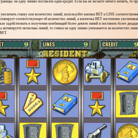
раницы: на одну линию поставлен один кредит. Если вы не желаете ничего менять, то пр
 увеличить ставку или количество линий, используйте кнопки BET и LINE соответственн
тивирует соответствующее ей количество линий, а кнопочка BET постепенно увеличивае
ьзя задействовать в получении комбинаций более девяти линий и поставить более двадца
ы активируете несколько линий, то ставка на одну линию умножается на количество лини
BET.