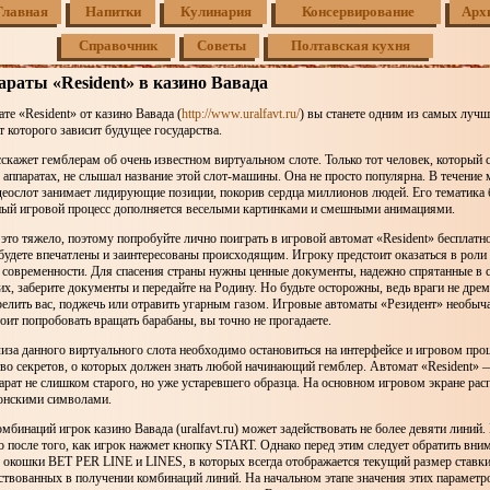
Главная
Напитки
Кулинария
Консервирование
Арх
Справочник
Советы
Полтавская кухня
раты «Resident» в казино Вавада
те «Resident» от казино Вавада (
http://www.uralfavt.ru/
) вы станете одним из самых луч
т которого зависит будущее государства.
сскажет гемблерам об очень известном виртуальном слоте. Только тот человек, который 
 аппаратах, не слышал название этой слот-машины. Она не просто популярна. В течение 
еослот занимает лидирующие позиции, покорив сердца миллионов людей. Его тематика б
есный игровой процесс дополняется веселыми картинками и смешными анимациями.
это тяжело, поэтому попробуйте лично поиграть в игровой автомат «Resident» бесплатно
будете впечатлены и заинтересованы происходящим. Игроку предстоит оказаться в роли
современности. Для спасения страны нужны ценные документы, надежно спрятанные в 
их, заберите документы и передайте на Родину. Но будьте осторожны, ведь враги не дре
релить вас, поджечь или отравить угарным газом. Игровые автоматы «Резидент» необыч
оит попробовать вращать барабаны, вы точно не прогадаете.
иза данного виртуального слота необходимо остановиться на интерфейсе и игровом про
во секретов, о которых должен знать любой начинающий гемблер. Автомат «Resident» 
арат не слишком старого, но уже устаревшего образца. На основном игровом экране ра
онскими символами.
мбинаций игрок казино Вавада (uralfavt.ru) может задействовать не более девяти линий.
 после того, как игрок нажмет кнопку START. Однако перед этим следует обратить вни
окошки BET PER LINE и LINES, в которых всегда отображается текущий размер ставки
ствованных в получении комбинаций линий. На начальном этапе значения этих параметр