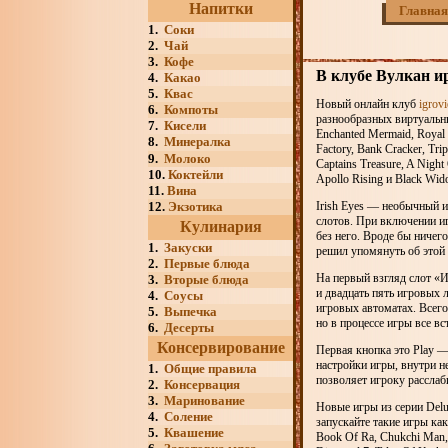
Напитки
Главная
1.
Соки
2.
Чай
3.
Кофе
В клубе Вулкан и
4.
Какао
5.
Квас
Новый онлайн клуб
igrov
6.
Компоты
разнообразных виртуальны
7.
Кисели
Enchanted Mermaid, Royal T
8.
Минералка
Factory, Bank Cracker, Tri
9.
Молоко
Captains Treasure, A Night 
10.
Коктейли
Apollo Rising и Black Wid
11.
Вина
12.
Экзотика
Irish Eyes — необычный 
слотов. При включении иг
Кулинария
без него. Вроде бы ничего
1.
Закуски
решил упомянуть об этой 
2.
Первые блюда
На первый взгляд слот «И
3.
Вторые блюда
и двадцать пять игровых л
4.
Соусы
игровых автоматах. Всего
5.
Выпечка
но в процессе игры все вс
6.
Десерты
Консервирование
Первая кнопка это Play —
настройки игры, внутри 
1.
Общие правила
позволяет игроку расслаб
2.
Консервация
3.
Маринование
Новые игры из серии Delu
4.
Соление
запускайте такие игры как:
5.
Квашение
Book Of Ra, Chukchi Man, 