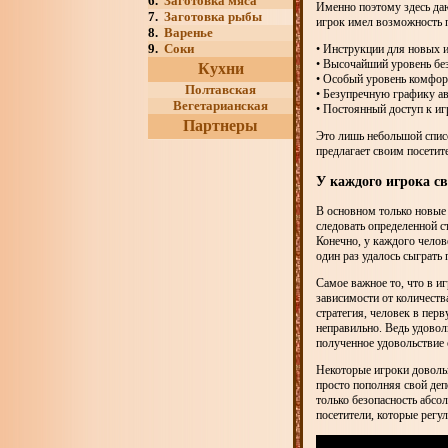
6.
Заготовка мяса
Именно поэтому здесь даю
7.
Заготовка рыбы
игрок имел возможность п
8.
Варенье
9.
Соки
• Инструкции для новых и
• Высочайший уровень без
Кухни
• Особый уровень комфор
Полтавская
• Безупречную графику а
Вегетарианская
• Постоянный доступ к и
Партнеры
Это лишь небольшой списо
предлагает своим посетит
У каждого игрока с
В основном только новые 
следовать определенной с
Конечно, у каждого челов
один раз удалось сыграть
Самое важное то, что в и
зависимости от количеств
стратегия, человек в пер
неправильно. Ведь удоволь
полученное удовольствие 
Некоторые игроки довольн
просто пополняя свой деп
только безопасность абсо
посетители, которые регу