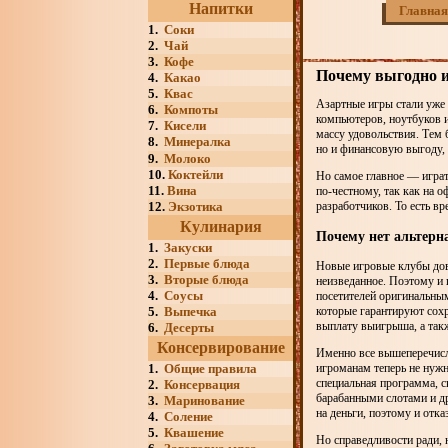
Напитки
Главная
1.
Соки
2.
Чай
3.
Кофе
Почему выгодно иг
4.
Какао
5.
Квас
Азартные игры стали уже
6.
Компоты
компьютеров, ноутбуков и
7.
Кисели
массу удовольствия. Тем 
8.
Минералка
но и финансовую выгоду, 
9.
Молоко
10.
Коктейли
Но самое главное — играт
11.
Вина
по-честному, так как на 
12.
Экзотика
разработчиков. То есть в
Кулинария
Почему нет альтерн
1.
Закуски
2.
Первые блюда
Новые игровые клубы дово
3.
Вторые блюда
неизведанное. Поэтому и
4.
Соусы
посетителей оригинальным
5.
Выпечка
которые гарантируют сохр
выплату выигрыша, а так
6.
Десерты
Консервирование
Именно все вышеперечисл
1.
Общие правила
игроманам теперь не нужн
специальная программа, 
2.
Консервация
барабанными слотами и д
3.
Маринование
на деньги, поэтому и отка
4.
Соление
5.
Квашение
Но справедливости ради, 