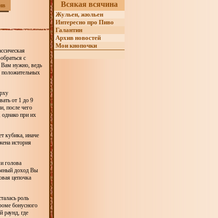
Всякая всячина
ив
Жульен, жюльен
Интересно про Пиво
Галантин
Архив новостей
Мои кнопочки
ассическая
обраться с
 Вам нужно, ведь
у положительных
ерху
ать от 1 до 9
и, после чего
 однако при их
т кубика, иначе
жена история
и голова
омный доход Вы
овая цепочка
талась роль
роме бонусного
 раунд, где