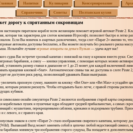
Главная
Напитки
Кулинария
Консервирование
Арх
Справочник
Советы
Полтавская кухня
жет дорогу к спрятанным сокровищам
ом настоящем пиратском корабле всем желающим поможет игровой автомат Pirate 2. Кл
ия, которая так характерна для слотов компании Игрософт, позволяет быстро и легко раз
алом. Если Вы новичок в азартных развлечениях, тогда слот «Пират 2» именно то, что
игровые автоматы доступны бесплатно, и Вы можете получать без реального риска масс
ыша. Испытайте лучшие
игровые аппараты на деньги Вулкан
— удача ждет вас!
кого судна Вас встретит грозный капитан с повязкой на глазу и крюком вместо руки. Св
игровых барабанов, а снизу — кнопки управления, с помощью которых можно активиров
, установить размер ставки в диапазоне от 1 до 25 монет для каждой включенной лини
нать вращения кнопкой «Start». Автоматические спины так же доступны в слоте Pirate 2,
удет не доступен риск раунд, позволяющий удваивать Ваши выигрыши.
 увеличить призовую сумму, нажмите на кнопку «Bet One» или «Bet Max» и угадайте цве
ыш, которым решили рискнуть. Чтобы отгадывать было легче, с правой стороны располо
дущих кубиков.
 символами онлайн симулятора Pirate 2 являются изображения старой карты сокровищ 
нки корабельных пушек и пушечные ядра обладают средней прибыльностью, а самых скр
бинаций с мушкетами, перекрещенными саблями, крюками и подзорными трубами. Приз
и с левого, и с правого края.
нусным знаком в слоте «Пират 2» стало изображения свирепого капитана, которому дос
(Wild). Выпавший Вилд может заменить собой в цепочке любой недостающий символ, к
на барабанах минимум три изображения старого сундука, Вы попадаете в дополнительный