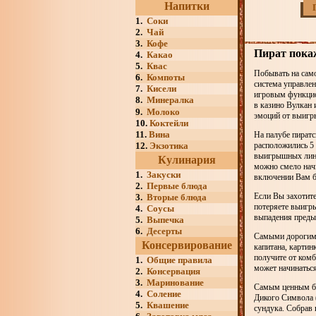
Напитки
1.
Соки
2.
Чай
3.
Кофе
Пират пока
4.
Какао
5.
Квас
Побывать на сам
6.
Компоты
система управлен
7.
Кисели
игровым функцион
8.
Минералка
в казино Вулкан 
9.
Молоко
эмоций от выигр
10.
Коктейли
11.
Вина
На палубе пиратс
12.
Экзотика
расположились 5 
выигрышных линий
Кулинария
можно смело начи
1.
Закуски
включении Вам б
2.
Первые блюда
Если Вы захотите
3.
Вторые блюда
потеряете выигр
4.
Соусы
выпадения преды
5.
Выпечка
6.
Десерты
Самыми дорогими
Консервирование
капитана, карти
получите от ком
1.
Общие правила
может начинаться 
2.
Консервация
3.
Маринование
Самым ценным бо
4.
Соление
Дикого Символа 
5.
Квашение
сундука. Собрав 