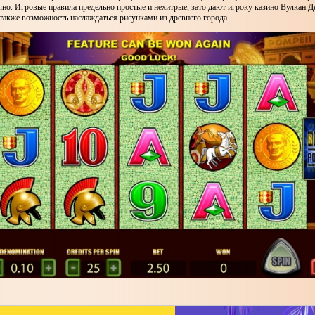
чно. Игровые правила предельно простые и нехитрые, зато дают игроку казино Вулкан 
также возможность наслаждаться рисунками из древнего города.