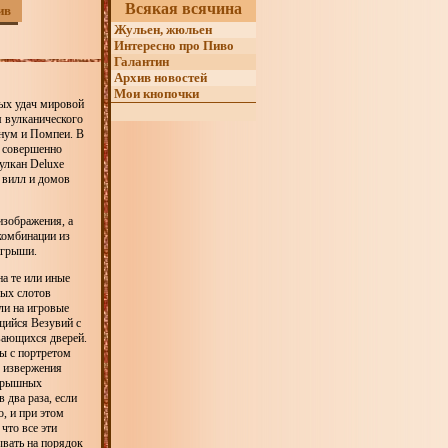
Всякая всячина
ив
Жульен, жюльен
Интересно про Пиво
Галантин
Архив новостей
Мои кнопочки
ных удач мировой
м вулканического
анум и Помпеи. В
ь совершенно
улкан Deluxe
 вилл и домов
изображения, а
комбинации из
игрыши.
а те или иные
вых слотов
ли на игровые
щийся Везувий с
вающихся дверей.
ты с портретом
е извержения
игрышных
 два раза, если
о, и при этом
что все эти
ывать на порядок