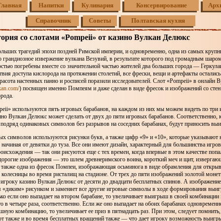
Главная
Напитки
Кулинария
Консервирование
Арх
Справочник
Советы
Полтавская кухня
ория со слотами «Pompeii» от казино Вулкан Делюкс
ольших трагедий эпохи поздней Римской империи, и одновременно, одна из самых круп
 грандиозное извержение вулкана Везувий, в результате которого под громадным шаро
остью погребены вместе со значительной частью жителей два больших города — Геркул
ствия доступа кислорода на протяжении столетий, все фрески, вещи и артефакты осталис
расота настенных панно и росписей поразили исследователей. Слот «Pompeii» в онлайн В
kan.com/
) посвящен именно Помпеям и даже сделан в виде фресок и изображений со стен
орода.
eii» используются пять игровых барабанов, на каждом из них мы можем видеть по три 
ино Вулкан Делюкс может сделать от двух до пяти игровых барабанов. Соответственно, 
 подряд одинаковых символов без разрывов на соседних барабанах, будут приносить вы
ых символов используются рисунки букв, а также цифр «9» и «10», которые указывают н
 начиная от девятки до туза. Все они имеют дизайн, характерный для большинства игро
оисхождения — так они рисуются еще с тех времен, когда впервые в этом качестве попа
 дорогие изображения — это шлем древнеримского воина, короткий меч и щит, извергаю
а также одна из фресок Помпеи, изображающая осьминога в виде обрамления для откры
 колесницы во время ристалищ на стадионе. От трех до пяти изображений золотой моне
игроку казино Вулкан Делюкс от десяти до двадцати бесплатных спинов. А изображени
я «диким» рисунком и заменяет все другие игровые символы в ходе формирования вы
ко если оно выпадает на втором барабане, то увеличивает выигрыш в своей комбинации в
о в четыре раза, соответственно. Если же оно выпадает на обоих барабанах одновременн
ную комбинацию, то увеличивает ее приз в пятнадцать раз. При этом, следует помнить, 
ют также и во время бесплатных вращений также — что дает игроку возможность выигр