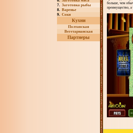
6.
Заготовка мяса
больше, чем обы
7.
Заготовка рыбы
преимущество, а 
8.
Варенье
9.
Соки
Кухни
Полтавская
Вегетарианская
Партнеры