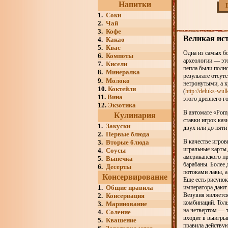
Напитки
1.
Соки
2.
Чай
3.
Кофе
Великая ист
4.
Какао
5.
Квас
Одна из самых б
6.
Компоты
археологии — это
7.
Кисели
пепла были полн
8.
Минералка
результате отсут
9.
Молоко
нетронутыми, а к
10.
Коктейли
(
http://deluks-wul
11.
Вина
этого древнего г
12.
Экзотика
В автомате «Pomp
Кулинария
ставки игрок каз
1.
Закуски
двух или до пяти
2.
Первые блюда
В качестве игров
3.
Вторые блюда
игральные карты,
4.
Соусы
американского пр
5.
Выпечка
барабаны. Более
6.
Десерты
потоками лавы, 
Консервирование
Еще есть рисунок
1.
Общие правила
императора дают 
Везувия являетс
2.
Консервация
комбинаций. Толь
3.
Маринование
на четвертом — т
4.
Соление
входит в выигрыш
5.
Квашение
правила действу