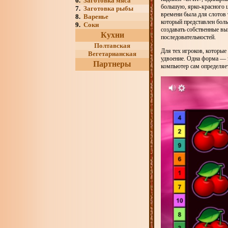
6.
Заготовка мяса
большую, ярко-красного ц
7.
Заготовка рыбы
времени была для слотов
8.
Варенье
который представлен боль
9.
Соки
создавать собственные вы
Кухни
последовательностей.
Полтавская
Для тех игроков, которые
Вегетарианская
удвоение. Одна форма — э
Партнеры
компьютер сам определяет