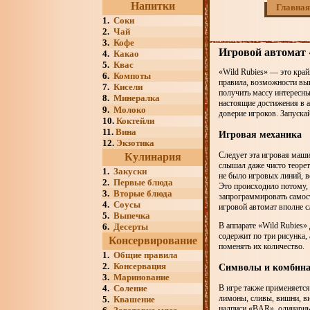
Напитки
Главная
1.
Соки
2.
Чай
3.
Кофе
Игровой автомат 
4.
Какао
5.
Квас
«Wild Rubies» — это край
6.
Компоты
правила, возможности вы
7.
Кисели
получить массу интересны
8.
Минералка
настоящие достижения в а
9.
Молоко
доверие игроков. Запуска
10.
Коктейли
11.
Вина
Игровая механика
12.
Экзотика
Следует эта игровая маши
Кулинария
слышал даже чисто теорет
1.
Закуски
не было игровых линий, в
2.
Первые блюда
Это происходило потому,
3.
Вторые блюда
запрограммировать самос
4.
Соусы
игровой автомат вполне с
5.
Выпечка
В аппарате «Wild Rubies»
6.
Десерты
содержит по три рисунка,
Консервирование
поменять их количество.
1.
Общие правила
2.
Консервация
Символы и комбин
3.
Маринование
4.
Соление
В игре также применяетс
лимоны, сливы, вишни, ви
5.
Квашение
надписи «BAR», одинарные