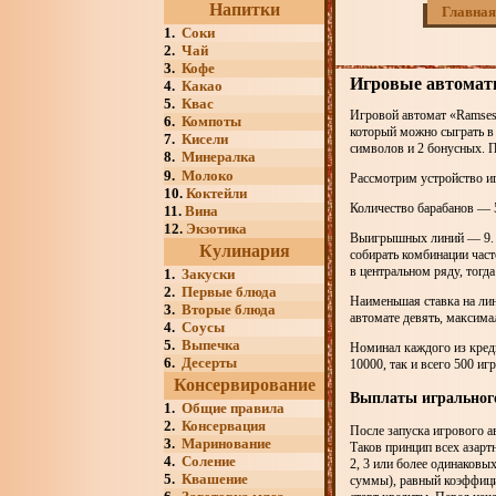
Напитки
Главная
1.
Соки
2.
Чай
3.
Кофе
Игровые автоматы
4.
Какао
5.
Квас
Игровой автомат «Ramses 
6.
Компоты
который можно сыграть 
7.
Кисели
символов и 2 бонусных. 
8.
Минералка
9.
Молоко
Рассмотрим устройство и
10.
Коктейли
Количество барабанов — 
11.
Вина
12.
Экзотика
Выигрышных линий — 9. И
Кулинария
собирать комбинации част
в центральном ряду, тогд
1.
Закуски
2.
Первые блюда
Наименьшая ставка на лин
3.
Вторые блюда
автомате девять, максима
4.
Соусы
5.
Выпечка
Номинал каждого из креди
6.
Десерты
10000, так и всего 500 и
Консервирование
Выплаты игрального
1.
Общие правила
2.
Консервация
После запуска игрового ав
3.
Маринование
Таков принцип всех азарт
4.
Соление
2, 3 или более одинаковы
5.
Квашение
суммы), равный коэффицие