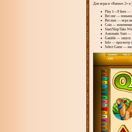
Для игры в «Ramses 2» и
Play 1—9 lines —
Bet one — повыше
Bet max — игра н
Coin — изменение
Start/Skip/Take W
Automatic Start —
Gamble — запуск 
Info — просмотр 
Select Game — вы