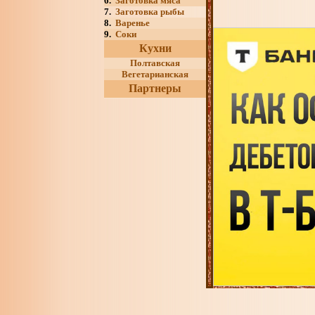
6.
Заготовка мяса
7.
Заготовка рыбы
8.
Варенье
9.
Соки
Кухни
Полтавская
Вегетарианская
Партнеры