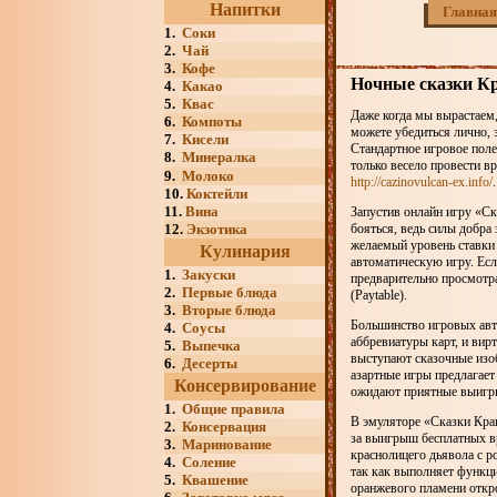
Напитки
Главная
1.
Соки
2.
Чай
3.
Кофе
Ночные сказки Кр
4.
Какао
5.
Квас
Даже когда мы вырастаем,
6.
Компоты
можете убедиться лично, 
7.
Кисели
Стандартное игровое поле
8.
Минералка
только весело провести вр
9.
Молоко
http://cazinovulcan-ex.info/
.
10.
Коктейли
11.
Вина
Запустив онлайн игру «Ск
12.
Экзотика
бояться, ведь силы добра
желаемый уровень ставки 
Кулинария
автоматическую игру. Есл
1.
Закуски
предварительно просмотра
2.
Первые блюда
(Paytable).
3.
Вторые блюда
Большинство игровых авт
4.
Соусы
аббревиатуры карт, и вир
5.
Выпечка
выступают сказочные изо
6.
Десерты
азартные игры предлагает 
Консервирование
ожидают приятные выигры
1.
Общие правила
В эмуляторе «Сказки Крак
2.
Консервация
за выигрыш бесплатных вр
3.
Маринование
краснолицего дьявола с р
4.
Соление
так как выполняет функци
5.
Квашение
оранжевого пламени откр