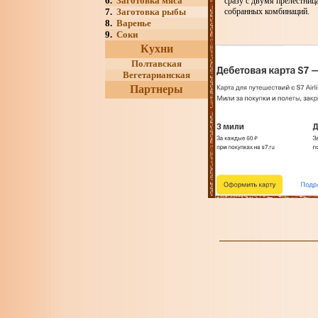
6.
Заготовка мяса
сразу с двумя прелестниц
7.
Заготовка рыбы
собранных комбинаций.
8.
Варенье
9.
Соки
Кухни
Полтавская
Вегетарианская
Партнеры