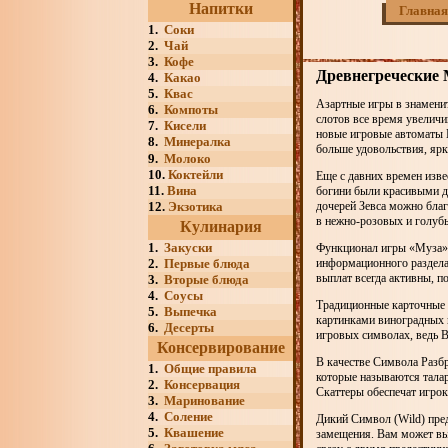
Напитки
Главная
1.
Соки
2.
Чай
3.
Кофе
Древнегреческие 
4.
Какао
5.
Квас
Азартные игры в знамени
6.
Компоты
слотов все время увеличи
7.
Кисели
новые игровые автоматы
8.
Минералка
больше удовольствия, яр
9.
Молоко
10.
Коктейли
Еще с давних времен изве
11.
Вина
богини были красивыми д
12.
Экзотика
дочерей Зевса можно благ
в нежно-розовых и голуб
Кулинария
1.
Закуски
Функционал игры «Муза» с
2.
Первые блюда
информационного раздела,
выплат всегда активны, п
3.
Вторые блюда
4.
Соусы
Традиционные карточные 
5.
Выпечка
картинками виноградных 
6.
Десерты
игровых символах, ведь В
Консервирование
В качестве Символа Разбр
1.
Общие правила
которые называются талар
2.
Консервация
Скаттеры обеспечат игрок
3.
Маринование
4.
Соление
Дикий Символ (Wild) пре
5.
Квашение
замещения. Вам может вы