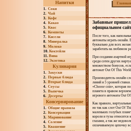
Напитки
Главная
1.
Соки
2.
Чай
3.
Кофе
Забавные пришель
4.
Какао
официальном сайт
5.
Квас
6.
Компоты
После того, как напольны
7.
Кисели
автоматы играть онлайн. 
8.
Минералка
буквально для всех жела
9.
Молоко
заработать на любимом р
10.
Коктейли
11.
Вина
При создании азартной иг
12.
Экзотика
среди сотен других вирт
множеством бонусов, если
Кулинария
автомат Out Of This World
1.
Закуски
2.
Первые блюда
Производитель онлайн сло
3.
Вторые блюда
линий и 5 уровней ставки
4.
Соусы
«Choose coin», которая п
5.
Выпечка
планета в правом верхнем
игрового автомата Out Of
6.
Десерты
Консервирование
Как правило, виртуальны
1.
Общие правила
но так как слот Out Of T
маленьких голубых планет.
2.
Консервация
короли и тузы относятся
3.
Маринование
глазами, а так же недов
4.
Соление
оплачиваемую цепочку вс
5.
Квашение