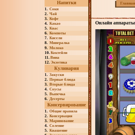
Напитки
Главная
1.
Соки
2.
Чай
3.
Кофе
Онлайн аппараты 
4.
Какао
5.
Квас
6.
Компоты
7.
Кисели
8.
Минералка
9.
Молоко
10.
Коктейли
11.
Вина
12.
Экзотика
Кулинария
1.
Закуски
2.
Первые блюда
3.
Вторые блюда
4.
Соусы
5.
Выпечка
6.
Десерты
Консервирование
1.
Общие правила
2.
Консервация
3.
Маринование
4.
Соление
5.
Квашение