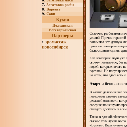
6.
Заготовка мяса
7.
Заготовка рыбы
8.
Варенье
9.
Соки
Кухни
Полтавская
Вегетарианская
Сказочно разбогатеть меч
Партнеры
усилий. Причем гарантий 
•
эромассаж
понимают, что данную меч
приисках или организации
новосибирск
баснословные суммы дене
Как некоторые люди уже д
своему посетителю, без и
людей, которые ничего не
паутиной. Но популярност
но и тем, что здесь есть 
Азарт и безопаснос
В казино далеко не все п
посещения данного заведе
реальной опасности, котор
совершенно не нужно прео
обладать доступом к всем
Также в данной области е
связи с этим лучше всего
«Вулкан». Ведь именно зд