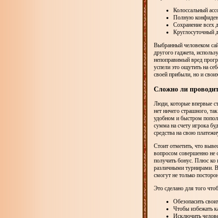
Колоссальный асс
Полную конфиден
Сохранение всех д
Круглосуточный д
Выбранный человеком сайт
другого гаджета, исполь
непоправимый вред прогр
успели это ощутить на се
своей прибыли, но и свои
Сложно ли проводит
Люди, которые впервые ст
нет ничего страшного, так
удобном и быстром пополн
сумма на счету игрока буд
средства на свою платежн
Стоит отметить, что вывес
вопросом совершенно не о
получить бонус. Плюс ко в
различными турнирами. Вс
смогут не только посторо
Это сделано для того что
Обезопасить своих
Чтобы избежать к
Исключить челове