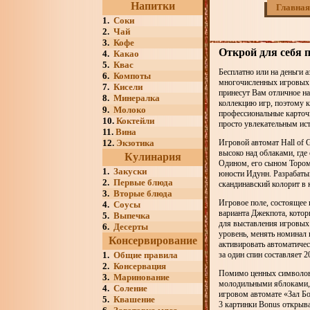
Напитки
Главная
1.
Соки
2.
Чай
3.
Кофе
Открой для себя 
4.
Какао
5.
Квас
Бесплатно или на деньги 
6.
Компоты
многочисленных игровых 
7.
Кисели
принесут Вам отличное н
8.
Минералка
коллекцию игр, поэтому к
9.
Молоко
профессиональные карточ
10.
Коктейли
просто увлекательным ис
11.
Вина
12.
Экзотика
Игровой автомат Hall of 
высоко над облаками, где
Кулинария
Одином, его сыном Тором,
1.
Закуски
юности Идунн. Разрабатыв
2.
Первые блюда
скандинавский колорит в 
3.
Вторые блюда
Игровое поле, состоящее 
4.
Соусы
варианта Джекпота, которы
5.
Выпечка
для выставления игровых 
6.
Десерты
уровень, менять номинал
Консервирование
активировать автоматичес
1.
Общие правила
за один спин составляет 2
2.
Консервация
Помимо ценных символов в
3.
Маринование
молодильными яблоками, к
4.
Соление
игровом автомате «Зал Бо
5.
Квашение
3 картинки Bonus открыва