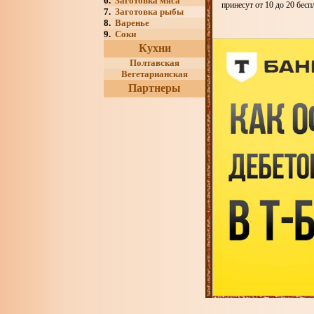
6.
Заготовка мяса
принесут от 10 до 20 бес
7.
Заготовка рыбы
8.
Варенье
9.
Соки
Кухни
Полтавская
Вегетарианская
Партнеры