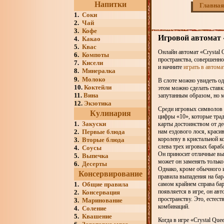
Напитки
Главная
1.
Соки
2.
Чай
3.
Кофе
Игровой автомат 
4.
Какао
5.
Квас
Онлайн автомат «Crystal 
6.
Компоты
пространства, совершенно
7.
Кисели
и начните
играть в автома
8.
Минералка
9.
Молоко
В слоте можно увидеть од
10.
Коктейли
этом можно сделать ставк
11.
Вина
запутанным образом, но 
12.
Экзотика
Среди игровых символов 
Кулинария
цифры «10», которые трад
1.
Закуски
карты достоинством от де
2.
Первые блюда
нам ездового лося, крас
королеву в кристальной к
3.
Вторые блюда
слева трех игровых бараб
4.
Соусы
Он приносит отличные вы
5.
Выпечка
может он заменять только
6.
Десерты
Однако, кроме обычного 
Консервирование
правила выпадения на бар
1.
Общие правила
самом крайнем справа бар
появляется в игре, он ав
2.
Консервация
пространству. Это, есте
3.
Маринование
комбинаций.
4.
Соление
5.
Квашение
Когда в игре «Crystal Qu