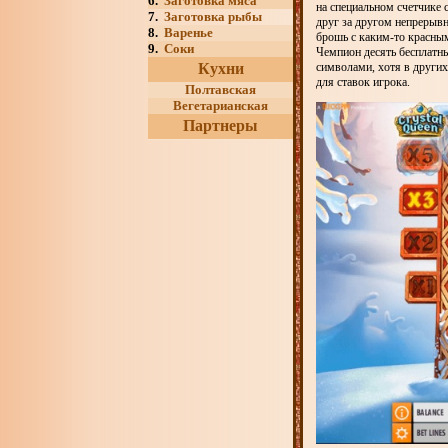
6.
Заготовка мяса
на специальном счетчике
7.
Заготовка рыбы
друг за другом непрерывн
8.
Варенье
брошь с каким-то красным
9.
Соки
Чемпион десять бесплатн
Кухни
символами, хотя в других
для ставок игрока.
Полтавская
Вегетарианская
Партнеры