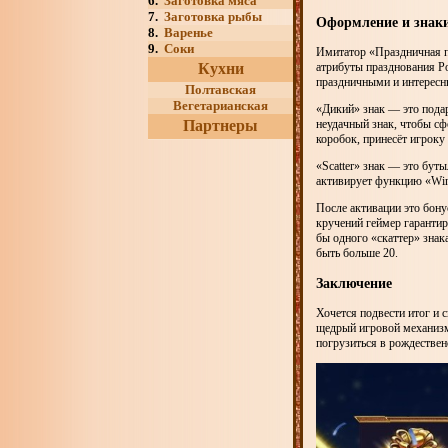
6.
Заготовка мяса
7.
Заготовка рыбы
Оформление и знак
8.
Варенье
9.
Соки
Имитатор «Праздничная п
Кухни
атрибуты празднования Ро
праздничными и интерес
Полтавская
Вегетарианская
«Дикий» знак — это пода
Партнеры
неудачный знак, чтобы сф
коробок, принесёт игроку
«Scatter» знак — это бут
активирует функцию «Win
После активации это бону
кручений геймер гарантир
бы одного «скаттер» знак
быть больше 20.
Заключение
Хочется подвести итог и с
щедрый игровой механизм.
погрузиться в рождествен