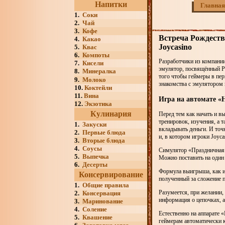
Напитки
Главная
1.
Соки
2.
Чай
3.
Кофе
Встреча Рождеств
4.
Какао
Joycasino
5.
Квас
6.
Компоты
Разработчики из компании
7.
Кисели
эмулятор, посвящённый Ро
8.
Минералка
того чтобы геймеры в пер
9.
Молоко
знакомства с эмулятором
10.
Коктейли
11.
Вина
Игра на автомате «H
12.
Экзотика
Кулинария
Перед тем как начать и в
тренировок, изучения, а т
1.
Закуски
вкладывать деньги. И точ
2.
Первые блюда
и, в котором игроки Joyca
3.
Вторые блюда
4.
Соусы
Симулятор «Праздничная 
5.
Выпечка
Можно поставить на один с
6.
Десерты
Формула выигрыша, как и 
Консервирование
полученный за сложение п
1.
Общие правила
Разумеется, при желании,
2.
Консервация
информация о цепочках, а
3.
Маринование
4.
Соление
Естественно на аппарате 
5.
Квашение
геймерам автоматически к