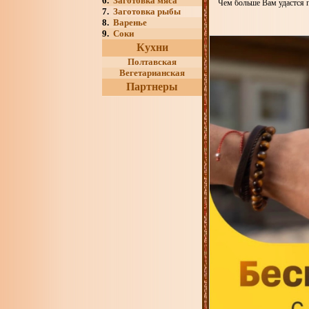
6.
Заготовка мяса
Чем больше Вам удастся 
7.
Заготовка рыбы
8.
Варенье
9.
Соки
Кухни
Полтавская
Вегетарианская
Партнеры