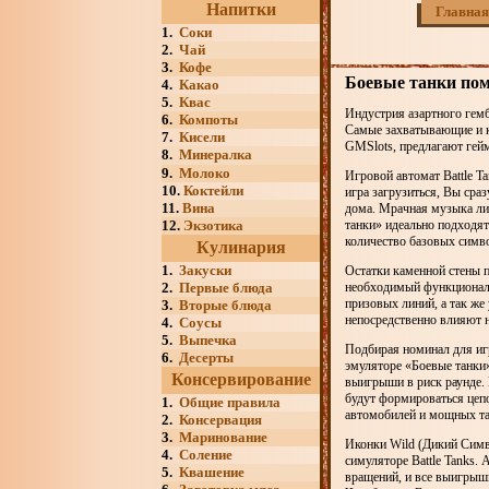
Напитки
Главная
1.
Соки
2.
Чай
3.
Кофе
Боевые танки пом
4.
Какао
5.
Квас
Индустрия азартного гемб
6.
Компоты
Самые захватывающие и к
7.
Кисели
GMSlots, предлагают гейм
8.
Минералка
9.
Молоко
Игровой автомат Battle T
10.
Коктейли
игра загрузиться, Вы сра
11.
Вина
дома. Мрачная музыка лиш
12.
Экзотика
танки» идеально подходят
количество базовых симв
Кулинария
1.
Закуски
Остатки каменной стены п
2.
Первые блюда
необходимый функционал. 
призовых линий, а так же
3.
Вторые блюда
непосредственно влияют н
4.
Соусы
5.
Выпечка
Подбирая номинал для игр
6.
Десерты
эмуляторе «Боевые танки»
Консервирование
выигрыши в риск раунде. 
будут формироваться цепо
1.
Общие правила
автомобилей и мощных та
2.
Консервация
3.
Маринование
Иконки Wild (Дикий Симв
4.
Соление
симуляторе Battle Tanks.
5.
Квашение
вращений, и все выигрыш