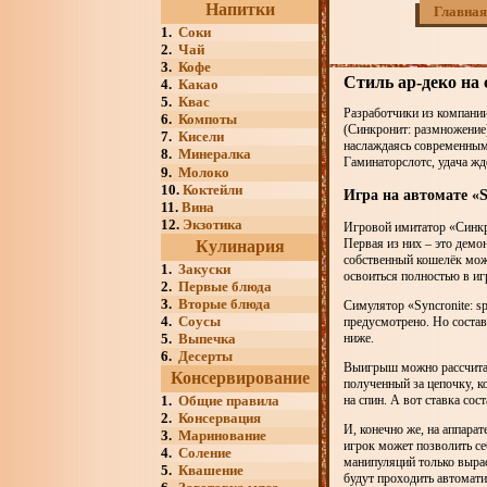
Напитки
Главная
1.
Соки
2.
Чай
3.
Кофе
Стиль ар-деко на 
4.
Какао
5.
Квас
Разработчики из компании 
6.
Компоты
(Синкронит: размножение)
7.
Кисели
наслаждаясь современным
8.
Минералка
Гаминаторслотс, удача жд
9.
Молоко
10.
Коктейли
Игра на автомате «Sy
11.
Вина
12.
Экзотика
Игровой имитатор «Синкр
Первая из них – это демо
Кулинария
собственный кошелёк можн
1.
Закуски
освоиться полностью в игр
2.
Первые блюда
3.
Вторые блюда
Симулятор «Syncronite: sp
4.
Соусы
предусмотрено. Но состав
5.
Выпечка
ниже.
6.
Десерты
Выигрыш можно рассчитать
Консервирование
полученный за цепочку, к
1.
Общие правила
на спин. А вот ставка сост
2.
Консервация
И, конечно же, на аппар
3.
Маринование
игрок может позволить себ
4.
Соление
манипуляций только вырас
5.
Квашение
будут проходить автомати