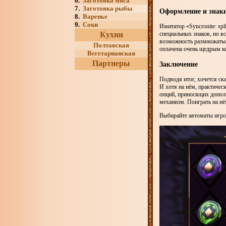
6.
Заготовка мяса
7.
Заготовка рыбы
Оформление и знак
8.
Варенье
9.
Соки
Имитатор «Syncronite: sp
Кухни
специальных знаков, но в
возможность размножаться
Полтавская
оплачена очень щедрым 
Вегетарианская
Партнеры
Заключение
Подводя итог, хочется ск
И хотя на нём, практическ
опций, приносящих дополн
механизм. Поиграть на н
Выбирайте автоматы игро