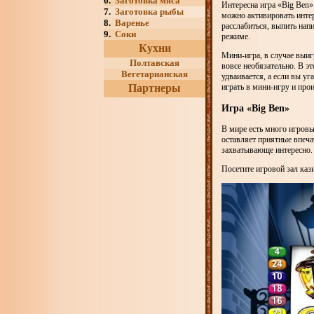
6.
Заготовка мяса
Интересна игра «Big Ben»
7.
Заготовка рыбы
можно активировать интер
8.
Варенье
расслабиться, выпить нап
9.
Соки
режиме.
Кухни
Мини-игра, в случае выиг
Полтавская
вовсе необязательно. В эт
Вегетарианская
удваивается, а если вы уг
играть в мини-игру и проиг
Партнеры
Игра «Big Ben»
В мире есть много игровых
оставляет приятные впеча
захватывающе интересно.
Посетите игровой зал ка