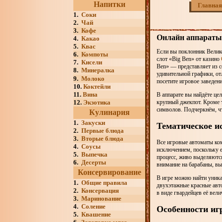
Напитки
Главная
1.
Соки
2.
Чай
3.
Кофе
Онлайн аппараты 
4.
Какао
5.
Квас
Если вы поклонник Велико
6.
Компоты
слот «Big Ben» от казино
7.
Кисели
Ben» — представляет из се
8.
Минералка
удивительной графики, о
9.
Молоко
посетите игровое заведен
10.
Коктейли
11.
Вина
В аппарате вы найдёте це
12.
Экзотика
крупный джекпот. Кроме т
символов. Подчеркнём, чт
Кулинария
1.
Закуски
Тематическое и
2.
Первые блюда
3.
Вторые блюда
Все игровые автоматы ком
4.
Соусы
исключением, поскольку 
5.
Выпечка
процесс, живо выделяются
6.
Десерты
внимание на барабаны, вы
Консервирование
В игре можно найти уника
1.
Общие правила
двухэтажные красные авто
2.
Консервация
в виде гвардейцев её вел
3.
Маринование
4.
Соление
Особенности иг
5.
Квашение