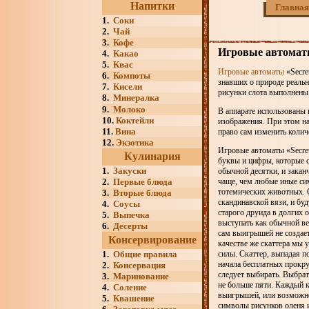
Напитки
Главная
1.
Соки
2.
Чай
3.
Кофе
Игровые автоматы 
4.
Какао
5.
Квас
Игровые автоматы
«Secre
6.
Компоты
знавших о природе реаль
7.
Кисели
рисунки слота выполнены 
8.
Минералка
9.
Молоко
В аппарате использованы 
10.
Коктейли
изображения. При этом на
11.
Вина
право сам изменить колич
12.
Экзотика
Игровые автоматы «Secret
Кулинария
буквы и цифры, которые с
1.
Закуски
обычной десятки, и закан
2.
Первые блюда
чаще, чем любые иные сим
тотемических животных. С
3.
Вторые блюда
скандинавской вязи, и бу
4.
Соусы
старого друида в долгих 
5.
Выпечка
выступать как обычной ве
6.
Десерты
сам выигрышей не создает
Консервирование
качестве же скаттера мы 
1.
Общие правила
силы. Скаттер, выпадая п
начала бесплатных прокру
2.
Консервация
следует выбирать. Выбрат
3.
Маринование
не больше пяти. Каждый 
4.
Соление
выигрышей, или возможно
5.
Квашение
символы рисунков оленя и