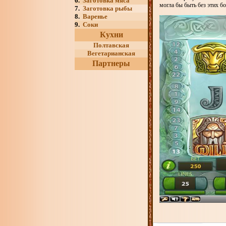
6.
Заготовка мяса
могла бы быть без этих бо
7.
Заготовка рыбы
8.
Варенье
9.
Соки
Кухни
Полтавская
Вегетарианская
Партнеры