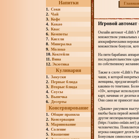
Напитки
Главная
1.
Соки
2.
Чай
3.
Кофе
Игровой автомат «
4.
Какао
5.
Квас
Онлайн автомат «Lilith’s
6.
Компоты
множеством уникальных св
7.
Кисели
апокрифическими веровани
8.
Минералка
множеством бонусов, кот
9.
Молоко
10.
Коктейли
На пяти барабанах аппара
11.
Вина
последовательностям одно
12.
Экзотика
по собственному желанию
Кулинария
Также в слоте «Lilith’s P
1.
Закуски
чаши, в которой вихритьс
2.
Первые блюда
женщины, предлагающей яб
какими-то тенетами. Боле
3.
Вторые блюда
«10», которые используют
4.
Соусы
карт, начиная от десятки
5.
Выпечка
Они сами не приносят вы
6.
Десерты
Консервирование
«Диким» рисунком выступа
якобы была первой женой
1.
Общие правила
другие неспециализирова
2.
Консервация
(https://cazino-onlain.ne
3.
Маринование
человечества. Появляется 
4.
Соление
игрока ожидают десять бе
5.
Квашение
Бонусным символом служит