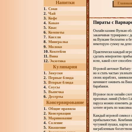
Напитки
Главная
1.
Соки
2.
Чай
3.
Кофе
Пираты с Варварс
4.
Какао
5.
Квас
Онлайн казино Вулкан обл
6.
Компоты
заканчивая турнирами с д
7.
Кисели
на Вулкане бесплатно и бе
8.
Минералка
некоторую сумму на депоз
9.
Молоко
10.
Коктейли
Практически каждый игров
11.
Вина
сделать невероятно прибы
12.
Экзотика
ясно, какой слот способе
Кулинария
Игровой автомат Barbary 
1.
Закуски
но и стать частью увлека
2.
Первые блюда
своих кораблях, занимали
начинают оживать на Ваше
3.
Вторые блюда
барабанов.
4.
Соусы
5.
Выпечка
Игровое поле онлайн сло
6.
Десерты
призовых линий (Select Li
Консервирование
паруса можно изменить де
хотите играть по максима
1.
Общие правила
2.
Консервация
Каждый игровой символ с
3.
Маринование
прибыльностью. Комбинац
4.
Соление
чугунной пушки, карты со
5.
Квашение
награбленным богатством