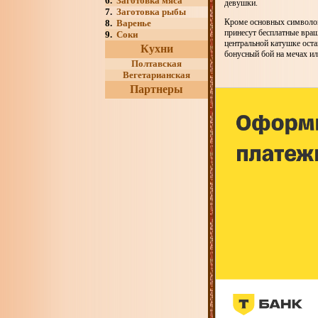
6.
Заготовка мяса
девушки.
7.
Заготовка рыбы
Кроме основных символов
8.
Варенье
принесут бесплатные вращ
9.
Соки
центральной катушке оста
Кухни
бонусный бой на мечах ил
Полтавская
Вегетарианская
Партнеры