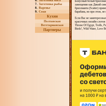
6.
Заготовка мяса
Бонусный белый бриллиан
7.
Заготовка рыбы
замещения как Дикий симв
8.
Варенье
бриллианта (Scatter) при
9.
Соки
барабана, но при этом, н
Кухни
Если Вас не заинтересова
Полтавская
красочных онлайн слотов 
Вегетарианская
Throne Of Egypt, Trolls, P
Birds!, Wild Water, Love 
Партнеры