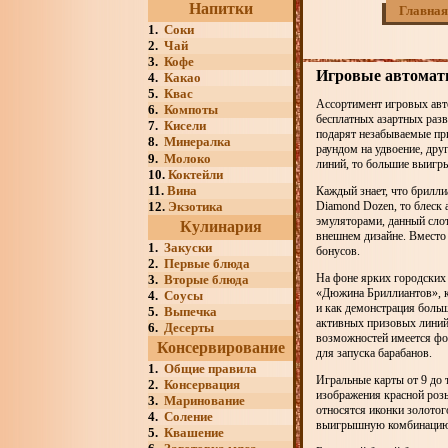
Напитки
Главная
1.
Соки
2.
Чай
3.
Кофе
Игровые автомат
4.
Какао
5.
Квас
Ассортимент игровых авто
6.
Компоты
бесплатных азартных раз
7.
Кисели
подарят незабываемые пр
8.
Минералка
раундом на удвоение, дру
9.
Молоко
линий, то большие выигр
10.
Коктейли
11.
Вина
Каждый знает, что брилли
12.
Экзотика
Diamond Dozen, то блеск
эмуляторами, данный слот
Кулинария
внешнем дизайне. Вместо
1.
Закуски
бонусов.
2.
Первые блюда
На фоне ярких городских
3.
Вторые блюда
«Дюжина Бриллиантов», к
4.
Соусы
и как демонстрация боль
5.
Выпечка
активных призовых линий 
6.
Десерты
возможностей имеется фо
Консервирование
для запуска барабанов.
1.
Общие правила
Игральные карты от 9 до 
2.
Консервация
изображения красной роз
3.
Маринование
относятся иконки золотог
4.
Соление
выигрышную комбинацию у
5.
Квашение