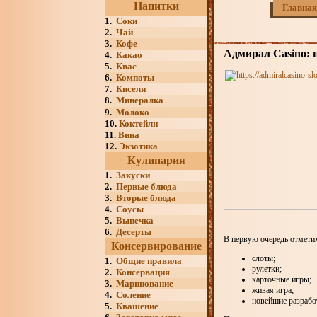
Напитки
Главная
1.
Соки
2.
Чай
3.
Кофе
Адмирал Casino: 
4.
Какао
5.
Квас
6.
Компоты
7.
Кисели
8.
Минералка
9.
Молоко
10.
Коктейли
11.
Вина
12.
Экзотика
Кулинария
1.
Закуски
2.
Первые блюда
3.
Вторые блюда
4.
Соусы
5.
Выпечка
6.
Десерты
В первую очередь отмети
Консервирование
слоты;
1.
Общие правила
рулетки;
2.
Консервация
карточные игры;
3.
Маринование
живая игра;
4.
Соление
новейшие разрабо
5.
Квашение