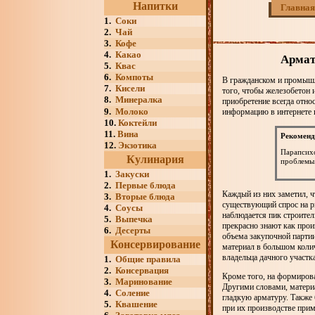
Напитки
Главная
1.
Соки
2.
Чай
3.
Кофе
4.
Какао
Армат
5.
Квас
6.
Компоты
В гражданском и промышл
7.
Кисели
того, чтобы железобетон 
8.
Минералка
приобретение всегда отно
9.
Молоко
информацию в интернете п
10.
Коктейли
11.
Вина
Рекоменд
12.
Экзотика
Парапсихо
Кулинария
проблемы
1.
Закуски
2.
Первые блюда
Каждый из них заметил, ч
3.
Вторые блюда
существующий спрос на ры
4.
Соусы
наблюдается пик строител
5.
Выпечка
прекрасно знают как прои
6.
Десерты
объема закупочной партии
Консервирование
материал в большом колич
владельца дачного участк
1.
Общие правила
2.
Консервация
Кроме того, на формирова
3.
Маринование
Другими словами, материа
4.
Соление
гладкую арматуру. Также 
5.
Квашение
при их производстве прим