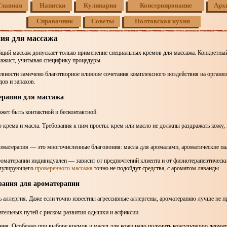
Главная
Напитки
Кулинария
Консервирование
Арх
Справочник
Советы
Полтавская кухня
ия для массажа
щий массаж допускает только применение специальных кремов для массажа. Конкретны
сажист, учитывая специфику процедуры.
евности замечено благотворное влияние сочетания комплексного воздействия на орган
ов и запахов.
ерапии для массажа
жет быть контактной и бесконтактной.
 крема и масла. Требования к ним просты: крем или масло не должны раздражать кожу,
оматерапия — это многочисленные благовония: масла для аромаламп, ароматические па
оматерапии индивидуален — зависит от предпочтений клиента и от физиотерапевтически
имулирующего
проверенного массажа
точно не подойдут средства, с ароматом лаванды.
зания для ароматерапии
 аллергия. Даже если точно известны агрессивные аллергены, ароматерапию лучше не п
ательных путей с риском развития одышки и асфиксии.
ия. Особенно при выборе кремов и масел для кожи надо получить консультацию дермато