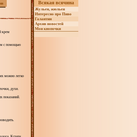
Всякая всячина
ив
Жульен, жюльен
Интересно про Пиво
Галантин
Архив новостей
Мои кнопочки
й крем
изм с помощью
 их можно легко
лочки, духи.
х показаний.
роводить.
лога. Кстати,