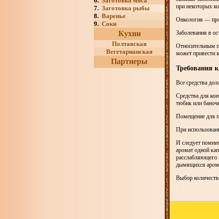
6.
Заготовка мяса
при некоторых к
7.
Заготовка рыбы
8.
Варенье
Онкология — про
9.
Соки
Кухни
Заболевания в ос
Полтавская
Относительным п
Вегетарианская
может привести к
Партнеры
Требования к
Все средства до
Средства для ко
тюбик или баночк
Помещение для п
При использовани
И следует помнит
аромат одной кап
расслабляющего м
дымящихся арома
Выбор количества