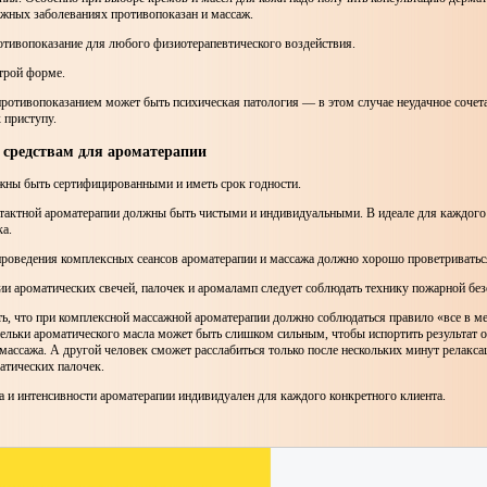
ожных заболеваниях противопоказан и массаж.
тивопоказание для любого физиотерапевтического воздействия.
трой форме.
ротивопоказанием может быть психическая патология — в этом случае неудачное сочет
 приступу.
 средствам для ароматерапии
лжны быть сертифицированными и иметь срок годности.
нтактной ароматерапии должны быть чистыми и индивидуальными. В идеале для каждого
а.
роведения комплексных сеансов ароматерапии и массажа должно хорошо проветриватьс
и ароматических свечей, палочек и аромаламп следует соблюдать технику пожарной без
ь, что при комплексной массажной ароматерапии должно соблюдаться правило «все в ме
ельки ароматического масла может быть слишком сильным, чтобы испортить результат 
ассажа. А другой человек сможет расслабиться только после нескольких минут релакса
тических палочек.
 и интенсивности ароматерапии индивидуален для каждого конкретного клиента.