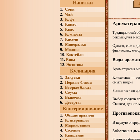
Напитки
1.
Соки
2.
Чай
3.
Кофе
Ароматерап
4.
Какао
5.
Квас
Традиционный об
6.
Компоты
рекомендует мас
7.
Кисели
8.
Минералка
Однако, еще в др
9.
Молоко
физических метод
10.
Коктейли
11.
Вина
Виды аромат
12.
Экзотика
Ароматерапия мо
Кулинария
1.
Закуски
Контактная — это
2.
Первые блюда
смыть водой.
3.
Вторые блюда
Бесконтактная ар
4.
Соусы
5.
Выпечка
Выбор средств ар
6.
Десерты
Скажем, для ст
Консервирование
Противопока
1.
Общие правила
2.
Консервация
В первую очередь
3.
Маринование
4.
Соление
Заболевания дых
5.
Квашение
Кожные заболеван