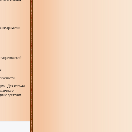
ание ароматов
 пациента свой
я.
опасности.
ру». Для кого-то
отличного
ции с десятком