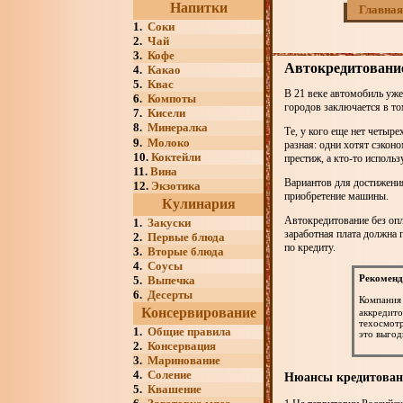
Напитки
Главная
1.
Соки
2.
Чай
3.
Кофе
Автокредитование
4.
Какао
5.
Квас
В 21 веке автомобиль уже
6.
Компоты
городов заключается в то
7.
Кисели
8.
Минералка
Те, у кого еще нет четыр
9.
Молоко
разная: одни хотят сэкон
10.
Коктейли
престиж, а кто-то использ
11.
Вина
Вариантов для достижения
12.
Экзотика
приобретение машины.
Кулинария
Автокредитование без оп
1.
Закуски
заработная плата должна
2.
Первые блюда
по кредиту.
3.
Вторые блюда
4.
Соусы
Рекоменд
5.
Выпечка
6.
Десерты
Компания
Консервирование
аккредито
техосмотр
1.
Общие правила
это выгод
2.
Консервация
3.
Маринование
4.
Соление
Нюансы кредитова
5.
Квашение