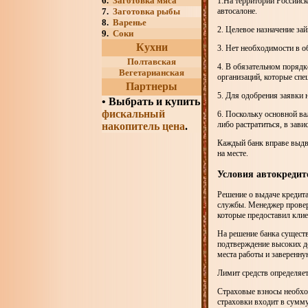
6.
Заготовка мяса
1.На территории Российс
автосалоне.
7.
Заготовка рыбы
8.
Варенье
2. Целевое назначение за
9.
Соки
Кухни
3. Нет необходимости в о
Полтавская
4. В обязательном порядк
Вегетарианская
организаций, которые спе
Партнеры
5. Для одобрения заявки 
•
Выбрать и купить
фискальный
6. Поскольку основной ва
либо растратиться, в зав
накопитель цена
.
Каждый банк вправе выдв
на месте.
Условия автокредит
Решение о выдаче кредит
службы. Менеджер провери
которые предоставил клие
На решение банка существ
подтверждение высоких д
места работы и заверенн
Лимит средств определяет
Страховые взносы необхо
страховки входит в сумму