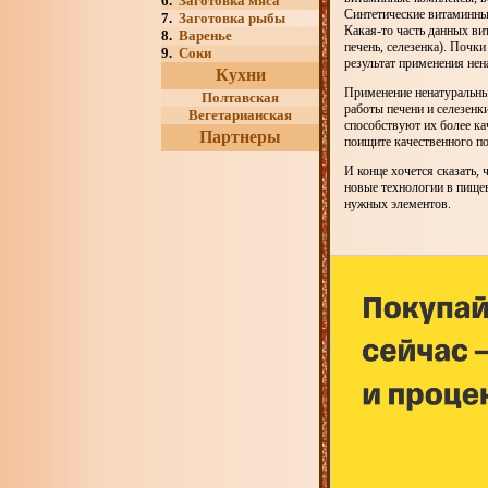
6.
Заготовка мяса
Синтетические витаминны
7.
Заготовка рыбы
Какая-то часть данных ви
8.
Варенье
печень, селезенка). Почк
9.
Соки
результат применения не
Кухни
Применение ненатуральны
Полтавская
работы печени и селезенк
Вегетарианская
способствуют их более ка
Партнеры
поищите качественного по
И конце хочется сказать,
новые технологии в пище
нужных элементов.