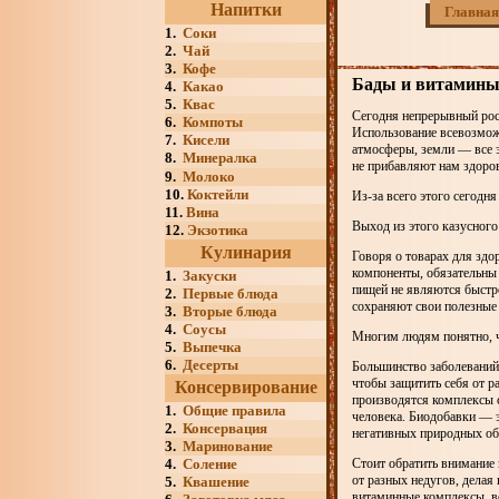
Напитки
Главная
1.
Соки
2.
Чай
3.
Кофе
Бады и витамины 
4.
Какао
5.
Квас
Сегодня непрерывный рост
6.
Компоты
Использование всевозможн
7.
Кисели
атмосферы, земли — все 
8.
Минералка
не прибавляют нам здоро
9.
Молоко
10.
Коктейли
Из-за всего этого сегод
11.
Вина
Выход из этого казусног
12.
Экзотика
Кулинария
Говоря о товарах для здо
компоненты, обязательны
1.
Закуски
пищей не являются быстро
2.
Первые блюда
сохраняют свои полезные 
3.
Вторые блюда
4.
Соусы
Многим людям понятно, ч
5.
Выпечка
6.
Десерты
Большинство заболеваний 
чтобы защитить себя от р
Консервирование
производятся комплексы 
1.
Общие правила
человека. Биодобавки — э
2.
Консервация
негативных природных об
3.
Маринование
4.
Соление
Стоит обратить внимание 
от разных недугов, дела
5.
Квашение
витаминные комплексы, ве