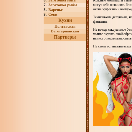
6.
Заготовка мяса
Красные комплекты выгляд
7.
Заготовка рыбы
могут себе позволить бли
очень эффектно и возбуж
8.
Варенье
9.
Соки
Темненьким девушкам, нао
Кухни
фантазии.
Полтавская
Не всегда сексуальное бе
Вегетарианская
хотите окутать свой обра
Партнеры
немного пофантазировать
Не стоит останавливаться