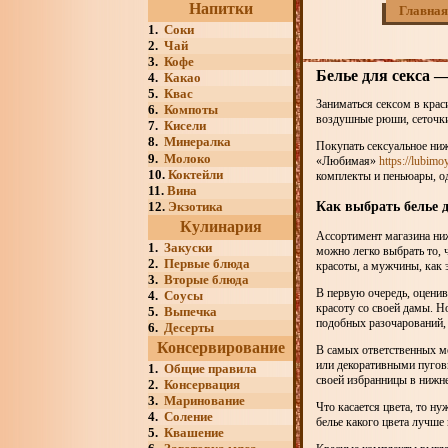
Напитки
Главная
1.
Соки
2.
Чай
3.
Кофе
Белье для секса —
4.
Какао
5.
Квас
Заниматься сексом в крас
6.
Компоты
воздушные рюши, сеточки
7.
Кисели
8.
Минералка
Покупать сексуальное ниж
9.
Молоко
«Любимая»
https://lubimo
10.
Коктейли
комплекты и пеньюары, од
11.
Вина
Как выбрать белье д
12.
Экзотика
Кулинария
Ассортимент магазина ниж
1.
Закуски
можно легко выбрать то,
2.
Первые блюда
красоты, а мужчины, как 
3.
Вторые блюда
В первую очередь, оценив
4.
Соусы
красоту со своей дамы. Н
5.
Выпечка
подобных разочарований, 
6.
Десерты
Консервирование
В самых ответственных м
или декоративными пугови
1.
Общие правила
своей избранницы в нижне
2.
Консервация
3.
Маринование
Что касается цвета, то ну
4.
Соление
белье какого цвета лучше
5.
Квашение