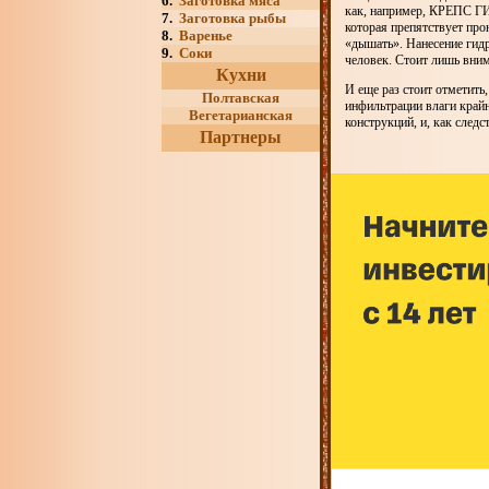
6.
Заготовка мяса
как, например, КРЕПС Г
7.
Заготовка рыбы
которая препятствует про
8.
Варенье
«дышать». Нанесение гид
9.
Соки
человек. Стоит лишь вним
Кухни
И еще раз стоит отметить
Полтавская
инфильтрации влаги крайн
Вегетарианская
конструкций, и, как следс
Партнеры