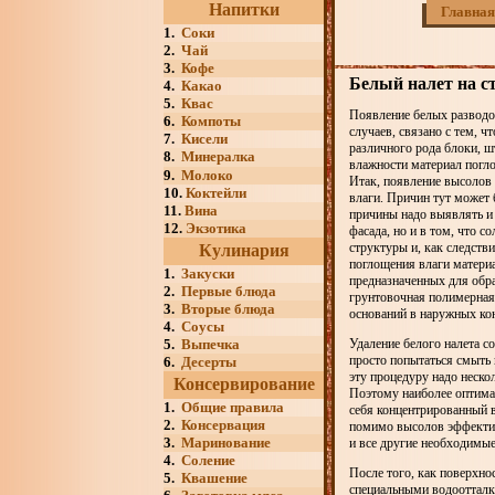
Напитки
Главная
1.
Соки
2.
Чай
3.
Кофе
Белый налет на с
4.
Какао
5.
Квас
Появление белых разводов
6.
Компоты
случаев, связано с тем, 
7.
Кисели
различного рода блоки, ш
8.
Минералка
влажности материал погло
9.
Молоко
Итак, появление высолов 
10.
Коктейли
влаги. Причин тут может 
11.
Вина
причины надо выявлять и 
12.
Экзотика
фасада, но и в том, что 
структуры и, как следств
Кулинария
поглощения влаги материа
1.
Закуски
предназначенных для обра
2.
Первые блюда
грунтовочная полимерна
3.
Вторые блюда
оснований в наружных ко
4.
Соусы
5.
Выпечка
Удаление белого налета 
просто попытаться смыть 
6.
Десерты
эту процедуру надо нескол
Консервирование
Поэтому наиболее оптима
1.
Общие правила
себя концентрированный
2.
Консервация
помимо высолов эффектив
3.
Маринование
и все другие необходимые
4.
Соление
После того, как поверхно
5.
Квашение
специальными водоотталк