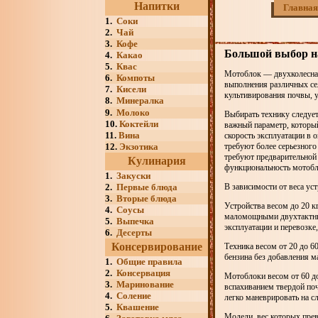
Напитки
Главная
1.
Соки
2.
Чай
3.
Кофе
Большой выбор н
4.
Какао
5.
Квас
Мотоблок — двухколесная
6.
Компоты
выполнения различных се
7.
Кисели
культивирования почвы, у
8.
Минералка
9.
Молоко
Выбирать технику следуе
10.
Коктейли
важный параметр, который
11.
Вина
скорость эксплуатации в 
12.
Экзотика
требуют более серьезного
требуют предварительной 
Кулинария
функциональность мотобл
1.
Закуски
2.
Первые блюда
В зависимости от веса ус
3.
Вторые блюда
Устройства весом до 20 
4.
Соусы
маломощными двухтактным
5.
Выпечка
эксплуатации и перевозке
6.
Десерты
Консервирование
Техника весом от 20 до 
бензина без добавления м
1.
Общие правила
2.
Консервация
Мотоблоки весом от 60 д
3.
Маринование
вспахиванием твердой по
4.
Соление
легко маневрировать на с
5.
Квашение
Модели, вес которых прев