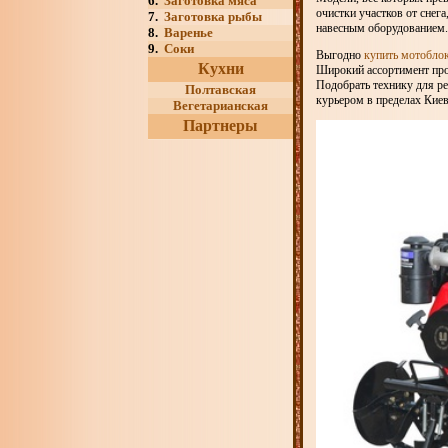
6.
Заготовка мяса
очистки участков от снег
7.
Заготовка рыбы
навесным оборудованием.
8.
Варенье
9.
Соки
Выгодно
купить мотобло
Кухни
Широкий ассортимент про
Подобрать технику для р
Полтавская
курьером в пределах Киев
Вегетарианская
Партнеры