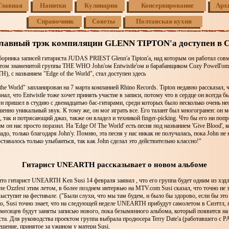
Главная
Напитки
Кулинария
Консервирование
Арх
Справочник
Советы
Полтавская кухня
лавный трэк компиляции GLENN TIPTON'а доступен в 
борника записей гитариста JUDAS PRIEST Glenn'a Tipton'a, над которым он работал совм
том знаменитой группы THE WHO John'ом Entwistle'ом и барабанщиком Cozy Powell'
с названием "Edge of the World", стал доступен здесь
the World" запланирован на 7 марта компанией Rhino Records. Tipton недавно рассказал, 
знал, что Entwistle тоже хочет принять участие в записи, потому что в сердце он всегда 
 пришел в студию с двенадцатью бас-гитарами, среди которых было несколько очень н
шенно уникальный звук. К тому же, он мог играть все. Его талант был многогранен: он м
 так и потрясающий джаз, также он владел и техникой finger-picking. Что бы его ни попр
им он нас просто поразил. На 'Edge Of The World' есть песня под названием 'Give Blood', 
адо, только благодаря John'у. Помню, эта песня у нас никак не получалась, пока John не
оставалось только улыбаиться, так как John сделал это действительно классно!"
Гитарист UNEARTH рассказывает о новом альбоме
что гитарист UNEARTH Ken Susi 14 февраля заявил , что его группа будет одним из хэд
ле Ozzfest этим летом, в более позднем интервью на MTV.com Susi сказал, что точно не з
выступит на фестивале. ("Были слухи, что мы там будем, и было бы здорово, если бы это
ко, Susi точно знает, что на следующей неделе UNEARTH прибудут самолетом в Сиэттл, г
месяцев будут заняты записью нового, пока безымянного альбома, который появится на
ста. Для руководства проектом группа выбрала продюсера Terry Date'а (работавшего с
шение, принятое за ужином у матери Susi.