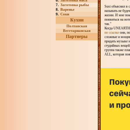
6.
Заготовка мяса
7.
Заготовка рыбы
Susi объяснил в
8.
Варенье
называть не буде
9.
Соки
жизни. И мне пок
Кухни
появиться на нот
так."
Полтавская
Когда UNEARTH п
Вегетарианская
по ссылке
они, по
Партнеры
сложные и мощны
придать музыке н
студийных вещей,
группа также пла
ALL, которая поя