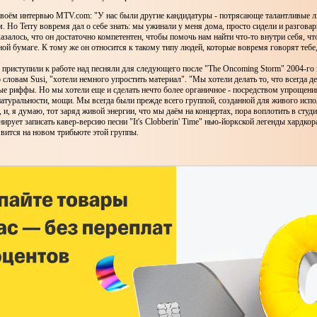
 своём интервью MTV.com: "У нас были другие кандидатуры - потрясающе талантливые 
м. Но Terry вовремя дал о себе знать: мы ужинали у меня дома, просто сидели и разгова
азалось, что он достаточно компетентен, чтобы помочь нам найти что-то внутри себя, ч
ной бумаге. К тому же он относится к такому типу людей, которые вовремя говорят тебе,
риступили к работе над песняли для следующего после "The Oncoming Storm" 2004-го 
 словам Susi, "хотели немного упростить материал". "Мы хотели делать то, что всегда де
е риффы. Но мы хотели еще и сделать нечто более органичное - посредством упрощени
атуральности, мощи. Мы всегда были прежде всего группой, созданной для живого испол
 и, я думаю, тот заряд живой энергии, что мы даём на концертах, пора воплотить в студи
нирует записать кавер-версию песни "It's Clobberin' Time" нью-йоркской легенды хардко
вится на новом трибьюте этой группы.