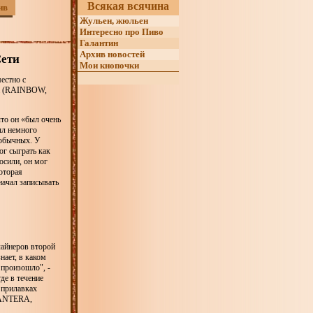
Всякая всячина
ив
Жульен, жюльен
Интересно про Пиво
Галантин
Архив новостей
Сети
Мои кнопочки
естно с
om (RAINBOW,
что он «был очень
был немного
еобычных. У
ог сыграть как
осили, он мог
которая
 начал записывать
лайнеров второй
нает, в каком
 произошло", -
де в течение
 прилавках
 PANTERA,