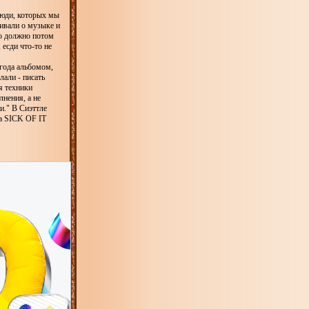
люди, которых мы
ривали о музыке и
то должно потом
 есди что-то не
года альбомом,
лали - писать
я техники
нения, а не
и." В Сиэттле
ра SICK OF IT