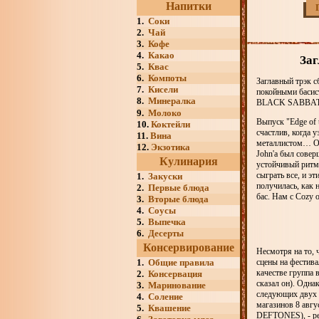
Напитки
1.
Соки
2.
Чай
3.
Кофе
4.
Какао
Заг
5.
Квас
6.
Компоты
Заглавный трэк с
7.
Кисели
покойными басис
8.
Минералка
BLACK SABBATH), 
9.
Молоко
Выпуск "Edge of 
10.
Коктейли
счастлив, когда у
11.
Вина
металлистом… Он
12.
Экзотика
John'а был совер
Кулинария
устойчивый ритм,
сыграть все, и эт
1.
Закуски
получилась, как н
2.
Первые блюда
бас. Нам с Cozy 
3.
Вторые блюда
4.
Соусы
5.
Выпечка
6.
Десерты
Консервирование
Несмотря на то, 
1.
Общие правила
сцены на фестива
качестве группа 
2.
Консервация
сказал он). Одна
3.
Маринование
следующих двух 
4.
Соление
магазинов 8 авгу
5.
Квашение
DEFTONES), - ре