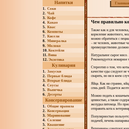
Напитки
Главная
1.
Соки
2.
Чай
3.
Кофе
Чем правильно к
4.
Какао
5.
Квас
Также как и для человека
6.
Компоты
кормление животного, мож
7.
Кисели
можно обратиться с пециа
8.
Минералка
– не человек, животные ча
9.
Молоко
преимущественно должно в
10.
Коктейли
11.
Вина
Натуральное сырое мясо. 
12.
Экзотика
Рекомендуется нежирное м
Кулинария
Стереотип о том, что кот
1.
Закуски
качестве еды следуют не 
2.
Первые блюда
сварить, но ни в коем слу
3.
Вторые блюда
Яйца. Как ни странно, яй
4.
Соусы
семь дней. Подается желт
5.
Выпечка
6.
Десерты
Можно подать к кошачьему
Консервирование
ценностью, а также соде
желудка питомца. Но при
1.
Общие правила
отправить кота к ветерина
2.
Консервация
3.
Маринование
Популярностью пользуется
4.
Соление
подачей, печень ошпарива
5.
Квашение
Ветеринары советуют кор