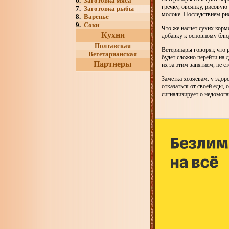
6.
Заготовка мяса
гречку, овсянку, рисовую
7.
Заготовка рыбы
молоке. Последствием рис
8.
Варенье
9.
Соки
Что же насчет сухих кор
Кухни
добавку к основному блю
Полтавская
Ветеринары говорят, что 
Вегетарианская
будет сложно перейти на 
Партнеры
их за этим занятием, не 
Заметка хозяевам: у здор
отказаться от своей еды,
сигнализирует о недомога