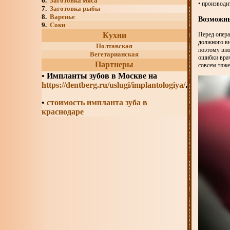
6.
Заготовка мяса
• производи
7.
Заготовка рыбы
8.
Варенье
Возможны
9.
Соки
Кухни
Перед опера
должного вн
Полтавская
поэтому впо
Вегетарианская
ошибки врач
Партнеры
совсем тяже
•
Импланты зубов в Москве на
https://dentberg.ru/uslugi/implantologiya/
.
•
стоимость импланта зуба в
краснодаре