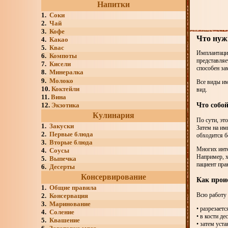
Напитки
1.
Соки
2.
Чай
3.
Кофе
Что нуж
4.
Какао
5.
Квас
Имплантация
6.
Компоты
представляе
7.
Кисели
способен за
8.
Минералка
9.
Молоко
Все виды им
10.
Коктейли
вид.
11.
Вина
Что собо
12.
Экзотика
Кулинария
По сути, эт
1.
Закуски
Затем на им
2.
Первые блюда
обходится б
3.
Вторые блюда
Многих инте
4.
Соусы
Например, 
5.
Выпечка
пациент пра
6.
Десерты
Консервирование
Как прои
1.
Общие правила
Всю работу 
2.
Консервация
3.
Маринование
• разрезаетс
4.
Соление
• в кости д
5.
Квашение
• затем уста