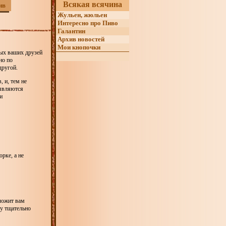
Всякая всячина
ив
Жульен, жюльен
Интересно про Пиво
Галантин
Архив новостей
Мои кнопочки
рых ваших друзей
но по
другой.
 и, тем не
 являются
и
рке, а не
ложит вам
му тщательно