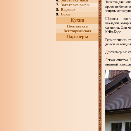
6.
Заготовка мяса
Защелка для ночн
7.
Заготовка рыбы
проем не более ч
8.
Варенье
защиты от наруш
9.
Соки
Шпросы — это либ
Кухни
накладки, которы
Полтавская
сегменты. Они мо
Вегетарианская
Кейп-Коде.
Партнеры
Герметичность ст
деньги на кондиц
Двухкамерные сте
Легкая очистка. 
внешней поверхн