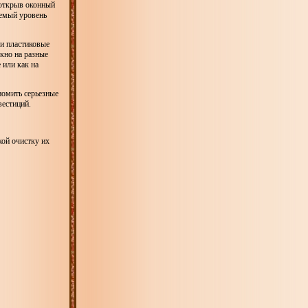
иоткрыв оконный
лемый уровень
ли пластиковые
окно на разные
 или как на
номить серьезные
вестиций.
кой очистку их