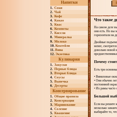
Напитки
1.
Соки
2.
Чай
3.
Кофе
Что такое 
4.
Какао
5.
Квас
На самом деле в
6.
Компоты
они есть. Но вы 
7.
Кисели
горизонтали на д
8.
Минералка
9.
Молоко
Двойные подъемны
10.
Коктейли
менее, смотрятся
11.
Вина
довольно новой 
12.
Экзотика
предшественника
Кулинария
Почему стои
1.
Закуски
2.
Первые блюда
Есть три основн
3.
Вторые блюда
• Виниловые окна
4.
Соусы
• Они обычно лег
5.
Выпечка
постоянной окрас
6.
Десерты
• Их рамы часто
Консервирование
Большой выб
1.
Общие правила
2.
Консервация
Если вы решите к
3.
Маринование
несколько заманч
4.
Соление
выбирайте то, чт
5.
Квашение