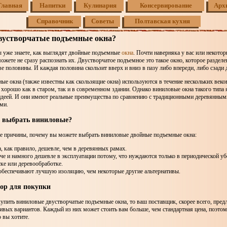
Главная
Напитки
Кулинария
Консервирование
Арх
Справочник
Советы
Полтавская кухня
двустворчатые подъемные окна?
ы уже знаете, как выглядят двойные подъемные
окна
. Почти наверняка у вас или некото
можете не сразу распознать их. Двустворчатое подъемное это такое окно, которое разделе
ве половины. И каждая половина скользит вверх и вниз в пазу либо впереди, либо сзади 
е окна (также известны как скользящие окна) используются в течение нескольких веков,
 хорошо как в старом, так и в современном здании. Однако виниловые окна такого типа
идеей. И они имеют реальные преимущества по сравнению с традиционными деревянным
ми.
т выбрать виниловые?
ые причины, почему вы можете выбрать виниловые двойные подъемные окна:
, как правило, дешевле, чем в деревянных рамах.
че и намного дешевле в эксплуатации потому, что нуждаются только в периодической убо
ке или деревообработке.
 обеспечивают лучшую изоляцию, чем некоторые другие альтернативы.
ор для покупки
упить виниловые двустворчатые подъемные окна, то ваш поставщик, скорее всего, пред
ивых вариантов. Каждый из них может стоить вам больше, чем стандартная цена, поэто
о вы хотите.