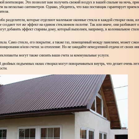
ой вентиляции. Это позволит вам получить свежий воздух в вашей спальне на ночь, пр
ем на несколько сантиметров. Однако, убедитесь, что ваш поставщик гарантирует прием
ителя.
о разделители, которые отделяют маленькие оконные стекла в каждой створке окна, и
е создают тот же эффект на едином стеклянном полотне. Так или иначе, они разбивают 
гут добавить эффект старины дому, который выполнен, например, в колониальном стиле
екла. Само стекло, его покрытие, а также газ, помещенный между панелями, может сэко
ионировании и/или счетах за отопление. Но не ожидайте немедленной отдачи от своих ин
клопакеты могут также снизить ваши счета за коммунальные услуги.
В двойных подъемных окнах створки могут поворачиваться внутрь, что делает очень лег
ости.