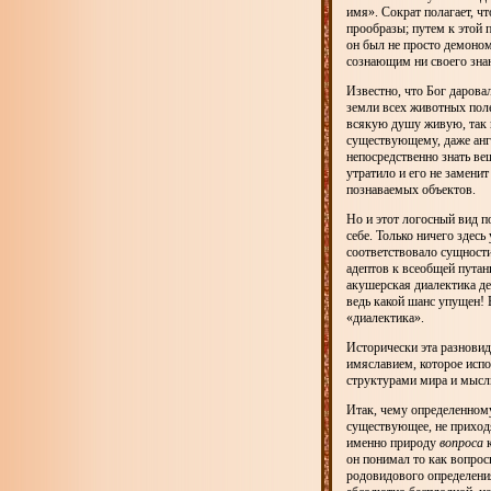
имя». Сократ полагает, ч
прообразы; путем к этой 
он был не просто демоном
сознающим ни своего знан
Известно, что Бог дарова
земли всех животных полев
всякую душу живую, так и
существующему, даже анге
непосредственно знать ве
утратило и его не замени
познаваемых объектов.
Но и этот логосный вид п
себе. Только ничего здесь
соответствовало сущности
адептов к всеобщей путан
акушерская диалектика де
ведь какой шанс упущен! 
«диалектика».
Исторически эта разновид
имяславием, которое исп
структурами мира и мысл
Итак, чему определенному
существующее, не приходя
именно природу
вопроса
к
он понимал то как вопрос
родовидового определения