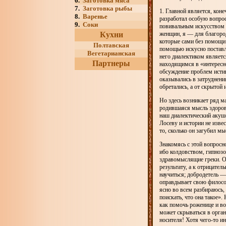
6.
Заготовка мяса
7.
Заготовка рыбы
1. Главной является, кон
8.
Варенье
разработал особую вопрос
9.
Соки
повивальным искусством с
Кухни
женщин, я — для благород
которые сами без помощи 
Полтавская
помощью искусно поставл
Вегетарианская
него диалектиком являетс
Партнеры
находящимся в «интересн
обсуждение проблем истин
оказывались в затруднени
обретались, а от скрытой 
Но здесь возникает ряд м
родившаяся мысль здорова
наш диалектический акуш
Лосеву и истории не изве
то, сколько он загубил м
Знакомясь с этой вопросн
ибо колдовством, гипнозо
здравомыслящие греки. Об
результату, а к отрицател
научиться; добродетель —
оправдывает свою философ
ясно во всем разбираюсь, 
поискать, что она такое».
как помочь роженице и во
может скрываться в орган
носителя! Хотя чего-то и