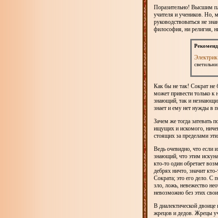
Поразительно! Высшим пл
учителя и учеников. Но, 
руководствоваться не зна
философия, ни религия, ни
Рекоменд
Электрик
светильни
Как бы не так! Сократ не 
может привести только к 
знающий, так и незнающий 
знает и ему нет нужды в по
Зачем же тогда затевать 
ищущих и искомого, ничег
стоящих за пределами эт
Ведь очевидно, что если и
знающий, что этим искунам
кто-то один обретает воз
дебрях ничто, значит кто
Сократа; это его дело. С
зло, ложь, невежество нео
невозможно без этих свои
В диалектической двоице 
жрецов и дедов. Жрецы уч