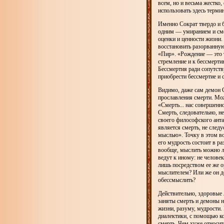
всем, но и весьма жестко,
использовать здесь термин
Именно Сократ твердо и б
одним — умиранием и смер
оценки и ценности жизни.
восстановить разорванную
«Пир». «Рождение — это т
стремление и к бессмерти
Бессмертия ради сопутств
приобрести бессмертие и с
Видимо, даже сам демон С
прославления смерти. Мож
«Смерть... нас совершенно
Смерть, следовательно, н
своего философского анта
является смерть, не след
мыслью». Точку в этом во
его мудрость состоит в р
вообще, мыслить можно л
ведут к иному: не челове
лишь посредством ее же 
мыслителем? Или же он д
обессмыслить?
Действительно, здоровые
заняты смерть и демоны 
жизни, разуму, мудрости.
диалектики, с помощью ко
смерть. Чем хуже относит