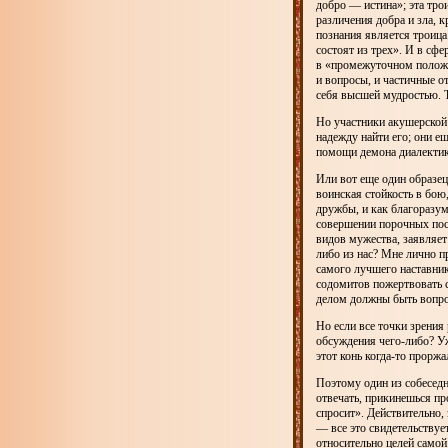
добро — истина»; эта тро
различения добра и зла, 
познания является троица
состоят из трех». И в сф
в «промежуточном положе
и вопросы, и частичные о
себя высшей мудростью. 
Но участники акушерской 
надежду найти его; они ещ
помощи демона диалектики
Или вот еще один образец
воинская стойкость в бою,
дружбы, и как благоразум
совершении порочных пос
видов мужества, заявляет
либо из нас? Мне лично п
самого лучшего наставника
содомитов пожертвовать 
делом должны быть вопрос
Но если все точки зрения
обсуждения чего-либо? У
этот конь когда-то прорж
Поэтому один из собеседн
отвечать, прикинешься про
спросит». Действительно,
— все это свидетельствует
относительно целей самой 