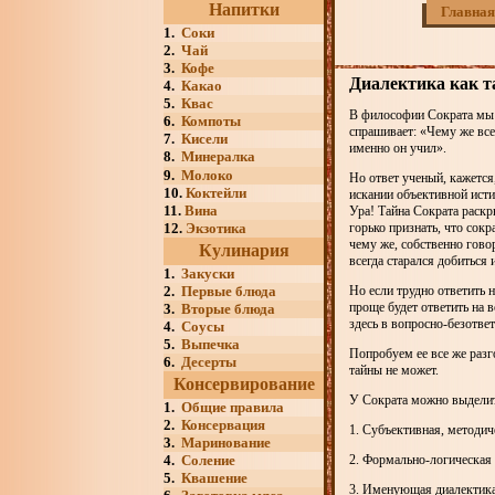
Напитки
Главная
1.
Соки
2.
Чай
3.
Кофе
Диалектика как т
4.
Какао
5.
Квас
В философии Сократа мы 
6.
Компоты
спрашивает: «Чему же все-
7.
Кисели
именно он учил».
8.
Минералка
9.
Молоко
Но ответ ученый, кажется
10.
Коктейли
искании объективной исти
11.
Вина
Ура! Тайна Сократа раскр
12.
Экзотика
горько признать, что сок
чему же, собственно говор
Кулинария
всегда старался добиться 
1.
Закуски
2.
Первые блюда
Но если трудно ответить 
проще будет ответить на 
3.
Вторые блюда
здесь в вопросно-безотве
4.
Соусы
5.
Выпечка
Попробуем ее все же разг
6.
Десерты
тайны не может.
Консервирование
У Сократа можно выделит
1.
Общие правила
2.
Консервация
1. Субъективная, методич
3.
Маринование
4.
Соление
2. Формально-логическая
5.
Квашение
3. Именующая диалектика