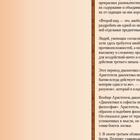
прекрасных разнокачеств
их содержание и объединя
их от сидящих на них во
«Второй вид — это, наобор
раздробить ни одной из ни
ней отдельные предметные
Людей, умеющих согласов
хотя здесь требуется ино
противоположностей, а по
высокому и сложному прин
для воздействий ничто и 
действия третьего начала
Этот перевод диалектики
Аристотеля диалектика н
бытии всегда действует е
материя одна и та же», 
разумом», который и клад
Вообще Аристотель диалек
«Диалектики и софисты по
философия». Аристотель, 
образом и подобием фило
Он отказался даже от тер
успокоенных в мысли, он 
гении боятся логики.
3. В своем третьем облик
богов. Поэтому «законода