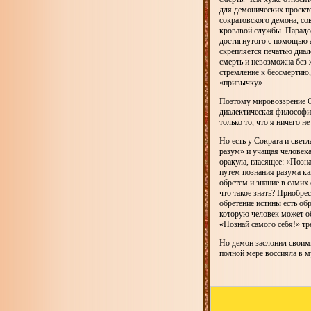
для демонических проект
сократовского демона, 
кровавой службы. Парадок
достигнутого с помощью 
скрепляется печатью диал
смерть и невозможна без 
стремление к бессмертию,
«привычку».
Поэтому мировоззрение Со
диалектическая философия
только то, что я ничего 
Но есть у Сократа и све
разум» и учащая человека
оракула, гласящее: «Позн
путем познания разума ка
обретем и знание в самих 
что такое знать? Приобрес
обретение истины есть обр
которую человек может о
«Познай самого себя!» тр
Но демон заслонил своим
полной мере воссияла в м