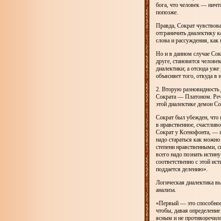
бога, что человек — ничт
попозже.
Правда, Сократ чувствова
отграничить диалектику к
слова и рассуждения, как
Но и в данном случае Сок
друге, становятся челов
диалектики; а отсюда уже
объясняет того, откуда в
2. Вторую разновидность 
Сократа — Платоном. Реч
этой диалектике демон Со
Сократ был убежден, что
в нравственное, счастлив
Сократ у Ксенофонта, — 
надо стараться как можно
степени нравственными, с
всего надо познать истин
соответственно с этой ист
поддается делению».
Логическая диалектика вы
анализа.
«Первый — это способност
чтобы, давая определени
ясным и не противоречило 