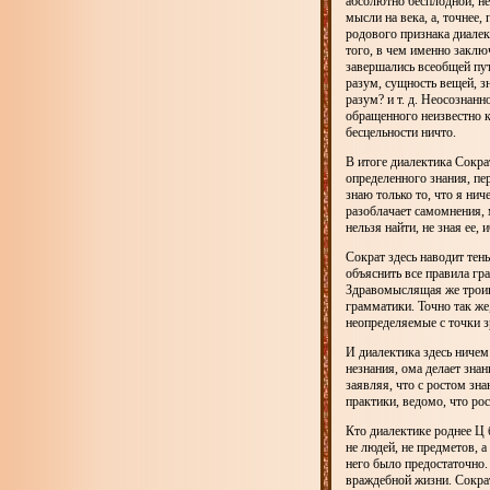
абсолютно бесплодной, не
мысли на века, а, точнее,
родового признака диалек
того, в чем именно заклю
завершались всеобщей пут
разум, сущность вещей, з
разум? и т. д. Неосознан
обращенного неизвестно к
бесцельности ничто.
В итоге диалектика Сокра
определенного знания, пе
знаю только то, что я ни
разоблачает самомнения, 
нельзя найти, не зная ее,
Сократ здесь наводит тень
объяснить все правила гр
Здравомыслящая же троица
грамматики. Точно так же
неопределяемые с точки з
И диалектика здесь ниче
незнания, ома делает знан
заявляя, что с ростом зна
практики, ведомо, что рос
Кто диалектике роднее Ц 
не людей, не предметов, 
него было предостаточно. 
враждебной жизни. Сократ