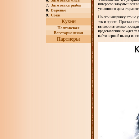
6.
Заготовка мяса
интересов злоумышленнико
7.
Заготовка рыбы
уголовного дела стараютс
8.
Варенье
9.
Соки
Но его напарнику это не у
Кухни
так и просто. При таинст
вычислить только последн
Полтавская
представления ее ждет та
Вегетарианская
найти верный выход из ст
Партнеры