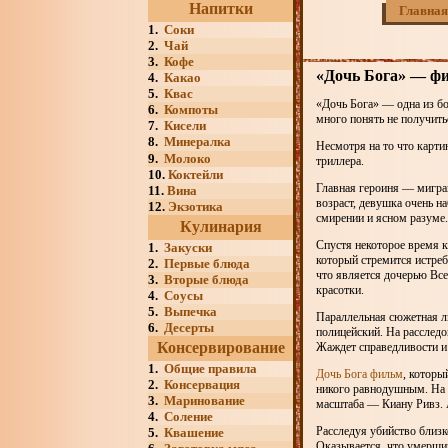
Напитки
Главная
1.
Соки
2.
Чай
3.
Кофе
«Дочь Бога» — ф
4.
Какао
5.
Квас
«Дочь Бога» — одна из бо
6.
Компоты
много понять не получить
7.
Кисели
8.
Минералка
Несмотря на то что карти
9.
Молоко
триллера.
10.
Коктейли
Главная героиня — мигра
11.
Вина
возраст, девушка очень н
12.
Экзотика
смирении и ясном разуме.
Кулинария
Спустя некоторое время к
1.
Закуски
который стремится истреб
2.
Первые блюда
что является дочерью Все
3.
Вторые блюда
красотки.
4.
Соусы
5.
Выпечка
Параллельная сюжетная ли
6.
Десерты
полицейский. На расследо
Консервирование
Жаждет справедливости и 
1.
Общие правила
Дочь Бога фильм
, которы
2.
Консервация
никого равнодушным. На п
3.
Маринование
масштаба — Киану Ривз. 
4.
Соление
Расследуя убийство близк
5.
Квашение
Оказывается, что умерший